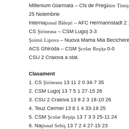
Millenium Giarmata – CN de Preg
ătire Timi
25 Noiembrie
Interna
ţional Băleşti
– AFC Hermannstadt 2 
CS
Şirineasa
– CSM Lugoj 3-3
Şoimii Lipova
– Nuova Mama Mia Becichere
ACS Ghiroda – CSM
Şcolar Reşița
0-0
CSU 2 Craiova a stat.
Clasament
1. CS
Şirineasa
13 11 2 0 34-7 35
2. CSM Lugoj 13 7 5 1 27-15 26
3. CSU 2 Craiova 13 8 2 3 18-10 26
4. Teuz Cermei 13 8 1 4 33-19 25
5. CSM
Şcolar Reşiţa
13 7 3 3 25-11 24
6. Na
ţional Sebiş
13 7 2 4 27-15 23