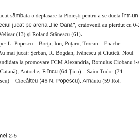
făcut s
âmb
ătă o deplasare la Ploiești pentru a se duela
într-un
eciul jucat pe arena „Ilie Oan
ă”, craiovenii au pierdut cu 0-
Velisar (13) și Roland Stănescu (61).
 pe: L. Popescu – Borţa, Ion, Puțaru, Trocan – Enache –
 Au mai jucat: Şerban, R. Bogdan, Ivănescu și Ciutică. Noul
tracandidata la promovare FCM Alexandria, Romulus Ciobanu i-
 Catană), Antoche, Fr
încu (64
Ţicu) – Saim Tudor (74
scu) – Cioc
âlteu (46 N. Popescu), Arn
ăutu (59 Rol.
mei 2-5