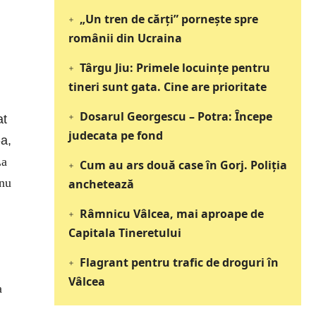
„Un tren de cărți” pornește spre
românii din Ucraina
Târgu Jiu: Primele locuințe pentru
tineri sunt gata. Cine are prioritate
Dosarul Georgescu – Potra: Începe
at
judecata pe fond
-a,
La
Cum au ars două case în Gorj. Poliția
anu
anchetează
Râmnicu Vâlcea, mai aproape de
Capitala Tineretului
Flagrant pentru trafic de droguri în
Vâlcea
a