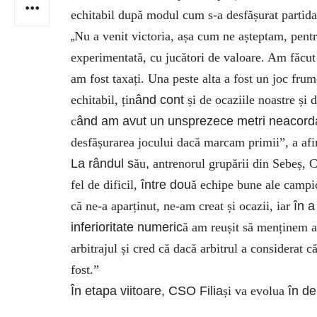
echitabil după modul cum s-a desfășurat partida
Nu a venit victoria, așa cum ne așteptam, pentr
„
experimentată, cu jucători de valoare. Am făcut
am fost taxați. Una peste alta a fost un joc frumo
echitabil, țin
ând cont
și de ocaziile noastre și 
c
ând am avut un unsprezece metri neacorda
desfășurarea jocului dacă marcam primii”, a af
La rândul s
ău
,
antrenorul grupării din Sebeș, 
fel de dificil,
între dou
ă echipe bune ale camp
că ne-a aparținut, ne-am creat și ocazii, iar
în a
inferioritate numeric
ă am reușit să menținem av
arbitrajul și cred că dacă arbitrul a considerat 
fost.”
În etapa viitoare, CSO Filia
și va evolua
în de