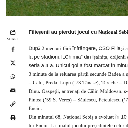
Fili
e
ș
enii
au pierdut jocul cu Na
țional Seb
SHARE
Dup
ă 2 meciuri fără
înfrângere, CSO Filia
și 
la pe stadionul „Chimia” din I
șalnița, doljenii
seria a 4-a. Unicul gol a fost marcat în min
3 minute de la reluarea părții secunde Badea a 
–
Calu, Preda, Lupu (’73 Tănase), Tereche
–
D.
Dinu. Oaspeții
,
antrenați de Călin Moldovan
,
s-
Pintea (’59 S. Vereș)
–
Săulescu, Petculescu (’7
Enciu.
Din minutul 68, Național Sebiș a evoluat
în 10
lui Enciu. La finalul jocului președintele celor 