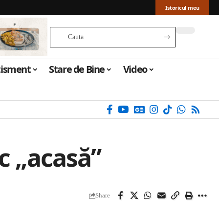
Istoricul meu
tisment
Stare de Bine
Video
ec „acasă”
Share