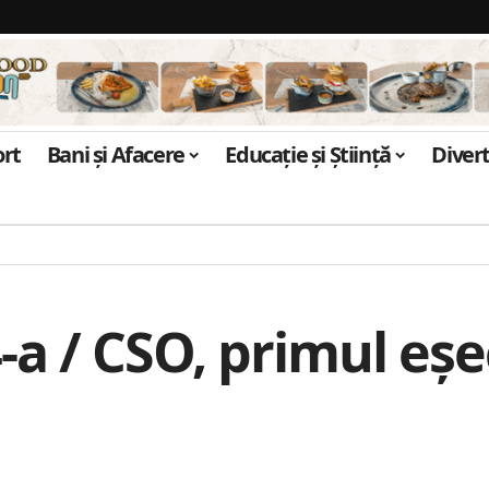
ort
Bani și Afacere
Educație și Știință
Diver
 4-a / CSO, primul eș