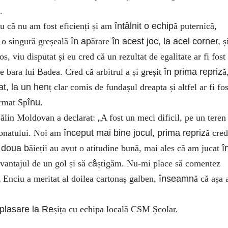
.
u că nu am fost eficienți și am
întâlnit o echip
ă puternică,
 o singură greșeală
în ap
ărare
în acest joc, la acel corner,
ș
s, viu disputat și eu cred că un rezultat de egalitate ar fi fost
de bara lui Badea. Cred că arbitrul a și greșit
în prima repriz
ă
t, la un hen
ț clar comis de fundașul dreapta și altfel ar fi fos
irmat Sp
înu.
Călin Moldovan a declarat:
„
A fost un meci dificil, pe un teren
ionatului. Noi am
început mai bine jocul, prima repriz
ă cred
 doua b
ăieții au avut o atitudine bună, mai ales că am jucat
î
antajul de un gol și să c
â
știgăm. Nu-mi place să comentez
că Enciu a meritat al doilea cartonaș galben,
înseamn
ă că așa 
plasare la Re
șița cu echipa locală CSM Școlar.