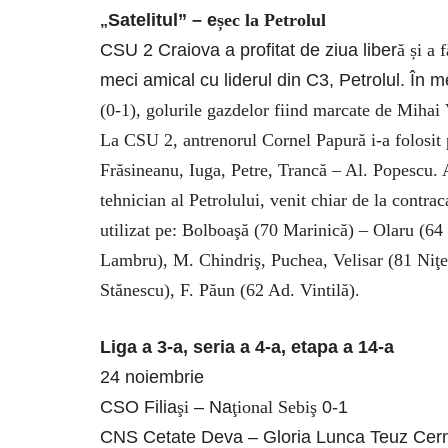
Satelitul” – e
șec la Petrolul
„
CSU 2 Craiova a profitat de ziua liber
ă și a 
meci amical cu liderul din C3, Petrolul. În m
(0-1), golurile gazdelor fiind marcate de Mihai 
La CSU 2, antrenorul Cornel Papură i-a folosit
Frăsineanu, Iuga, Petre, Trancă – Al. Popescu.
tehnician al Petrolului, venit chiar de la con
utilizat pe: Bolboaşă (70 Marinică) – Olaru (64
Lambru), M. Chindriş, Puchea, Velisar (81 Niţe
Stănescu), F. Păun (62 Ad. Vintilă).
Liga a 3-a, seria a 4-a, etapa a 14-a
24 noiembrie
CSO Filia
şi
– Na
ţional Sebiş
0-1
CNS Cetate Deva – Gloria Lunca Teuz Cer