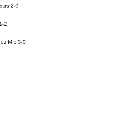
şoara
2-0
1-2
cu Mic 3-0