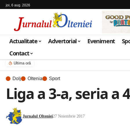
joi, 6 aug. 2026
Actualitate
Advertorial
Eveniment
Sp
Contact
Ultima oră
Dolj
Oltenia
Sport
Liga a 3-a, seria a
Jurnalul Olteniei
27 Noiembrie 2017