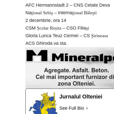
AFC Hermannstadt 2 – CNS Cetate Deva
Na
ţional Sebiş
– Interna
ţional Băleşti
2 decembrie, ora 14
CSM
Școlar Reșita
– CSO Filia
şi
Gloria Lunca Teuz Cermei – CS
Şirineasa
ACS Ghiroda va sta.
Jurnalul Olteniei
See Full Bio