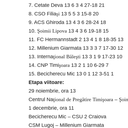
7. Cetate Deva 13 6 3 4 27-18 21
8. CSO Filia
şi
13 5 5 3 15-8 20
9. ACS Ghiroda 13 4 3 6 28-24 18
10.
Şoimii Lipova
13 4 3 6 19-18 15
11. FC Hermannstadt 2 13 4 1 8 18-35 13
12. Millenium Giarmata 13 3 3 7 17-30 12
13. Interna
ţional Băleşti
13 3 1 9 17-23 10
14. CNP Timi
şoara
13 2 1 10 6-29 7
15. Becicherecu Mic 13 0 1 12 3-51 1
Etapa viitoare:
29 noiembrie, ora 13
Centrul Na
ţional de Pregătire Timişoara
–
Şoim
1 decembrie, ora 11
Becicherecu Mic – CSU 2 Craiova
CSM Lugoj – Millenium Giarmata