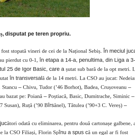
iș
,
disputat
pe teren propriu.
a fost stopată vineri de cei de la Național Sebiș.
În meciul juc
 au pierdut cu 0-1,
în etapa a 14-a, penultima, din Liga a 3
utul 25 de Igor Basic, care a
șutat sub bară de la opt metri. 
șutat
în transversal
ă de la 14 metri. La CSO au jucat: Nedei
 Stancu
–
Chivu, Tudor (’46 Borhot), Badea, Crușoveanu
–
au bazat pe: Poiană
–
Poștiacă, Basic, Dumitrache, Siminic
–
7 Susan), Ruță (’90 B
îrs
ănel), Tătulea (’90+3 C. Vereș)
–
 juc
ători odată cu eliminarea
,
pentru două cartonașe galbene
,
de la CSO Filiași, Florin Sp
înu a spus c
ă un egal ar fi fost