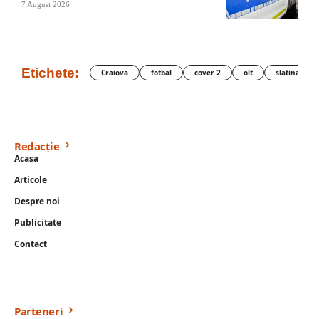
7 August 2026
Etichete:
Craiova
fotbal
cover 2
olt
slatina
Redacție
Acasa
Articole
Despre noi
Publicitate
Contact
Parteneri