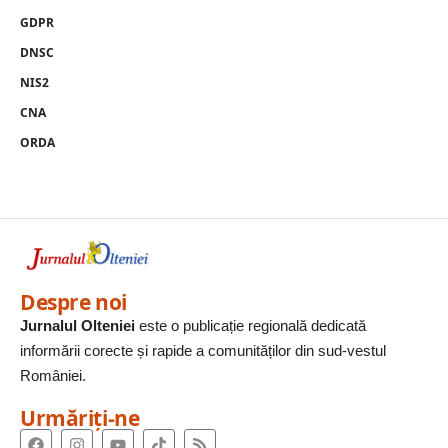
GDPR
DNSC
NIS2
CNA
ORDA
Despre noi
Jurnalul Olteniei
este o publicație regională dedicată
informării corecte și rapide a comunităților din sud-vestul
României.
Urmăriți-ne