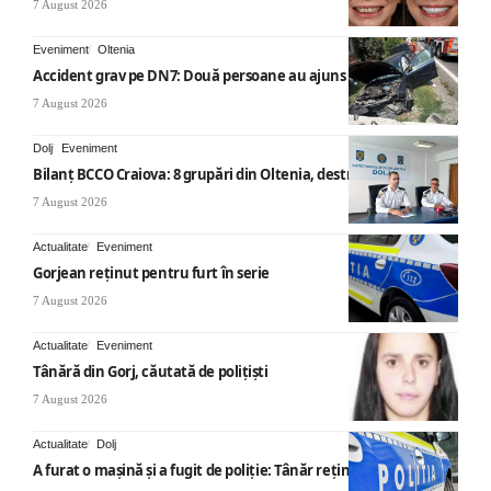
7 August 2026
Eveniment
Oltenia
Accident grav pe DN7: Două persoane au ajuns la spital
7 August 2026
Dolj
Eveniment
Bilanț BCCO Craiova: 8 grupări din Oltenia, destructurate
7 August 2026
Actualitate
Eveniment
Gorjean reținut pentru furt în serie
7 August 2026
Actualitate
Eveniment
Tânără din Gorj, căutată de polițiști
7 August 2026
Actualitate
Dolj
A furat o mașină și a fugit de poliție: Tânăr reținut