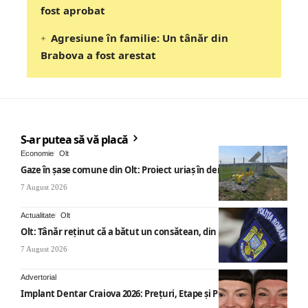
fost aprobat
Agresiune în familie: Un tânăr din
Brabova a fost arestat
S-ar putea să vă placă
Economie
Olt
Gaze în șase comune din Olt: Proiect uriaș în derulare
7 August 2026
Actualitate
Olt
Olt: Tânăr reţinut că a bătut un consătean, din cauza muzicii
7 August 2026
Advertorial
Implant Dentar Craiova 2026: Preţuri, Etape şi Plata în Rate