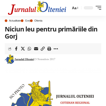
Aa
Actualitate
Gorj
Oltenia
Niciun leu pentru primăriile din
Gorj
Jurnalul Olteniei
23 Noiembrie 2017