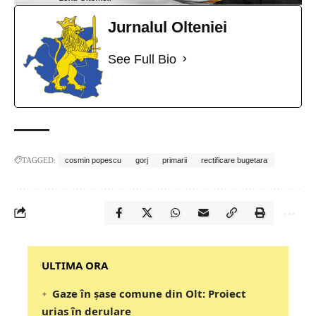
Jurnalul Olteniei
See Full Bio
TAGGED:
cosmin popescu
gorj
primarii
rectificare bugetara
‎‎‎‎‎‎‎ULTIMA ORA
Gaze în șase comune din Olt: Proiect
uriaș în derulare