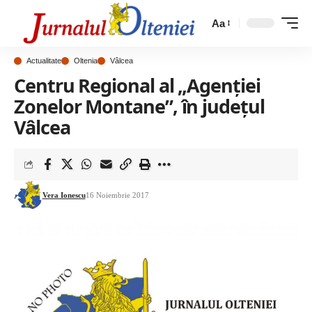
Aa
Actualitate
Oltenia
Vâlcea
Centru Regional al „Agenţiei
Zonelor Montane”, în judeţul
Vâlcea
Vera Ionescu
16 Noiembrie 2017