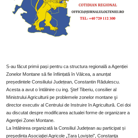
S-au făcut primii pași pentru ca structura regională a Agenției
Zonelor Montane să fie înființată în Vâlcea, a anunțat
președintele Consiliului Județean, Constantin Rădulescu.
Acesta a avut o întâlnire cu ing. Ştef Tiberiu, consilier al
Ministrului Agriculturii pe problemele zonelor montane şi
director executiv al Centrului de Instruire în Agricultură. Cei doi
au discutat despre modificarea actualei forme de organizare a
Agenţiei Zonei Montane.
La întâlnirea organizată la Consiliul Județean au participat și
preşedinta Asociaţiei Agricole „Ţara Loviştei”, Constanţa