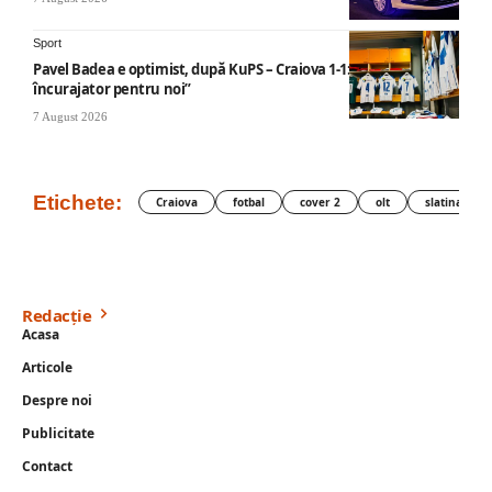
Sport
Pavel Badea e optimist, după KuPS – Craiova 1-1: „Un rezultat
încurajator pentru noi”
7 August 2026
Etichete:
Craiova
fotbal
cover 2
olt
slatina
Redacție
Acasa
Articole
Despre noi
Publicitate
Contact