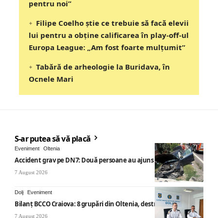
pentru noi”
Filipe Coelho știe ce trebuie să facă elevii
lui pentru a obține calificarea în play-off-ul
Europa League: „Am fost foarte mulțumit”
Tabără de arheologie la Buridava, în
Ocnele Mari
S-ar putea să vă placă
Eveniment
Oltenia
Accident grav pe DN7: Două persoane au ajuns la spital
7 August 2026
Dolj
Eveniment
Bilanț BCCO Craiova: 8 grupări din Oltenia, destructurate
7 August 2026