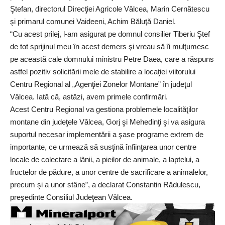
Ştefan, directorul Direcţiei Agricole Vâlcea, Marin Cernătescu
şi primarul comunei Vaideeni, Achim Băluţă Daniel.
“Cu acest prilej, l-am asigurat pe domnul consilier Tiberiu Ştef
de tot sprijinul meu în acest demers şi vreau să îi mulţumesc
pe această cale domnului ministru Petre Daea, care a răspuns
astfel pozitiv solicitării mele de stabilire a locaţiei viitorului
Centru Regional al „Agenţiei Zonelor Montane” în judeţul
Vâlcea. Iată că, astăzi, avem primele confirmări.
Acest Centru Regional va gestiona problemele localităţilor
montane din judeţele Vâlcea, Gorj şi Mehedinţi şi va asigura
suportul necesar implementării a şase programe extrem de
importante, ce urmează să susţină înfiinţarea unor centre
locale de colectare a lânii, a pieilor de animale, a laptelui, a
fructelor de pădure, a unor centre de sacrificare a animalelor,
precum şi a unor stâne”, a declarat Constantin Rădulescu,
preşedinte Consiliul Judeţean Vâlcea.