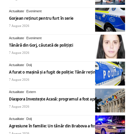
Actualitate
Eveniment
Gorjean reținut pentru furt în serie
7 August 2026
Actualitate
Eveniment
Tânără din Gorj, căutată de polițiști
7 August 2026
Actualitate
Dolj
A furat o mașină și a fugit de poliție: Tânăr reținut
7 August 2026
Actualitate
Extern
Diaspora Investește Acasă: programul a fost aprobat
7 August 2026
Actualitate
Dolj
Agresiune în familie: Un tânăr din Brabova a fost arestat
7 August 2026