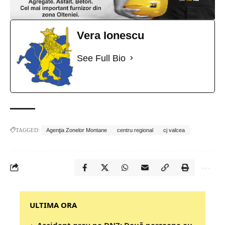
Vera Ionescu
See Full Bio
TAGGED:
Agenţia Zonelor Montane
centru regional
cj valcea
‎‎‎‎‎‎‎ULTIMA ORA
Accident grav pe DN7: Două persoane au