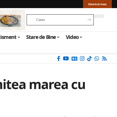
Istoricul meu
tisment
Stare de Bine
Video
mitea marea cu