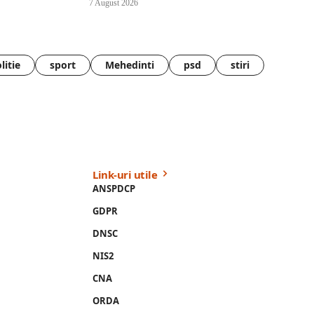
7 August 2026
litie
sport
Mehedinti
psd
stiri
Link-uri utile
ANSPDCP
GDPR
DNSC
NIS2
CNA
ORDA