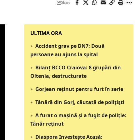
Share
‎‎‎‎‎‎‎ULTIMA ORA
Accident grav pe DN7: Două
persoane au ajuns la spital
Bilanț BCCO Craiova: 8 grupări din
Oltenia, destructurate
Gorjean reținut pentru furt în serie
Tânără din Gorj, căutată de polițiști
A furat o mașină și a fugit de poliție:
Tânăr reținut
Diaspora Investește Acasă: