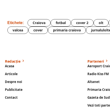
Craiova
fotbal
cover 2
olt
Etichete:
valcea
cover
primaria craiova
jurnalulolt
Redacție
Parteneri
Acasa
Aeroport Crai
Articole
Radio Kiss FM
Despre noi
Altanet
Publicitate
Primaria Crai
Contact
Gazeta de Sud
Vezi toti part