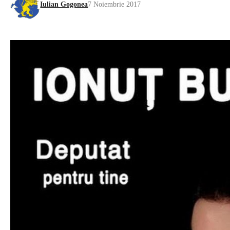
Iulian Gogonea
7 Noiembrie 2017