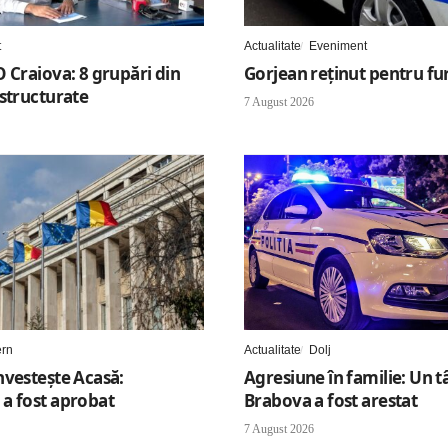
t
Actualitate
Eveniment
 Craiova: 8 grupări din
Gorjean reținut pentru fur
estructurate
7 August 2026
ern
Actualitate
Dolj
nvestește Acasă:
Agresiune în familie: Un t
a fost aprobat
Brabova a fost arestat
7 August 2026