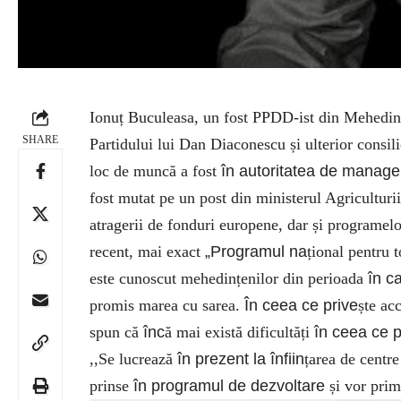
Ionuț Buculeasa, un fost PPDD-ist din Mehedinți
SHARE
Partidului lui Dan Diaconescu și ulterior consi
loc de muncă a fost
în autoritatea de manag
fost mutat pe un post din ministerul Agriculturii
atragerii de fonduri europene, dar și programelo
recent, mai exact
„Programul na
țional pentru 
este cunoscut mehedințenilor din perioada
în c
promis marea cu sarea.
În ceea ce prive
ște ac
spun că
înc
ă mai există dificultăți
în ceea ce p
,,Se lucrează
în prezent la înfiin
țarea de centre
prinse
în programul de dezvoltare
și vor pri