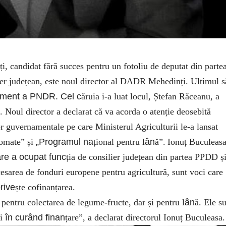
, candidat fără succes pentru un fotoliu de deputat din parte
lier județean, este noul director al DADR Mehedinți. Ultimul 
ement a PNDR. Cel c
ăruia i-a luat locul, Ștefan Răceanu, a
. Noul director a declarat că va acorda o atenție deosebită
r guvernamentale pe care Ministerul Agriculturii le-a lansat
tomate” și
„Programul na
țional pentru l
ân
ă”.
Ionuț Buculeas
are a ocupat func
ția de consilier județean din partea PPDD și
cesarea de fonduri europene pentru agricultură, sunt voci care
rive
ște cofinanțarea.
 pentru colectarea de legume-fructe, dar și pentru l
ân
ă. Ele s
mi
în curând finan
țare”, a declarat directorul Ionuț Buculeasa.