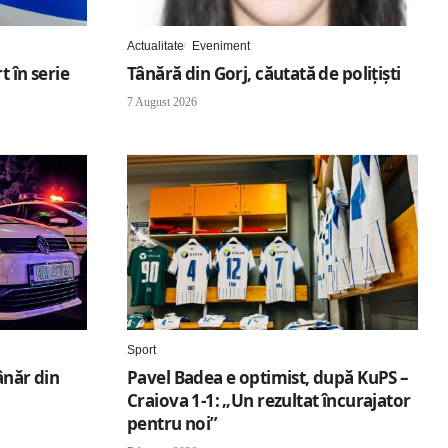
Actualitate
Eveniment
t în serie
Tânără din Gorj, căutată de polițiști
7 August 2026
Sport
ânăr din
Pavel Badea e optimist, după KuPS –
Craiova 1-1: „Un rezultat încurajator
pentru noi”