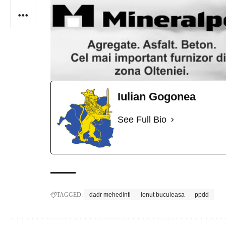
Iulian Gogonea
See Full Bio
TAGGED:
dadr mehedinti
ionut buculeasa
ppdd