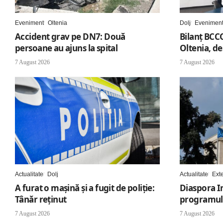
Eveniment
Oltenia
Dolj
Evenimen
Accident grav pe DN7: Două
Bilanț BCCO
persoane au ajuns la spital
Oltenia, d
7 August 2026
7 August 2026
Actualitate
Dolj
Actualitate
Ext
A furat o mașină și a fugit de poliție:
Diaspora I
Tânăr reținut
programul 
7 August 2026
7 August 2026