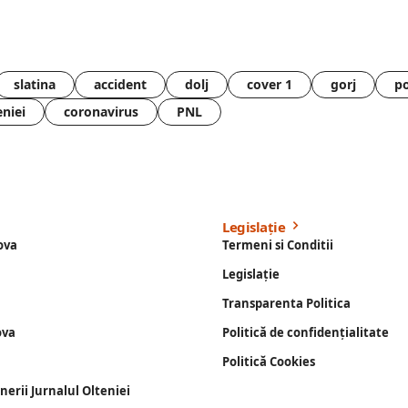
slatina
accident
dolj
cover 1
gorj
po
eniei
coronavirus
PNL
Legislație
ova
Termeni si Conditii
Legislație
Transparenta Politica
ova
Politică de confidențialitate
Politică Cookies
enerii Jurnalul Olteniei