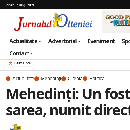
vineri, 7 aug. 2026
Actualitate
Advertorial
Eveniment
Sp
Contact
Ultima oră
Actualitate
Mehedinți
Oltenia
Politică
Mehedinți: Un fos
sarea, numit direc