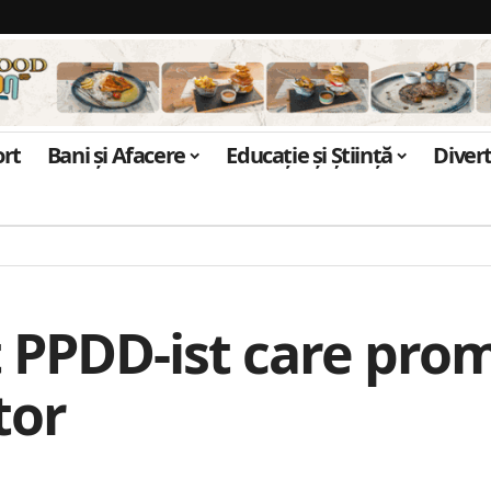
ort
Bani și Afacere
Educație și Știință
Diver
t PPDD-ist care pro
tor