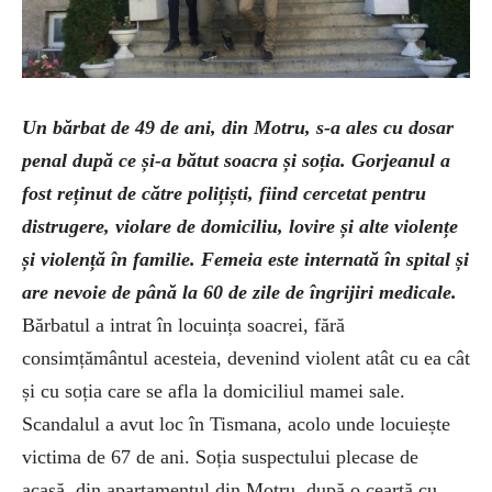
Un b
ărbat de 49 de ani, din Motru, s-a ales cu dosar
penal după ce și-a bătut soacra și soția. Gorjeanul a
fost reținut de către polițiști, fiind cercetat pentru
distrugere, violare de domiciliu, lovire și alte violențe
și violență
în familie. Femeia este internat
ă
în spital
și
are nevoie de p
ân
ă la 60 de zile de
îngrijiri medicale.
B
ărbatul a intrat
în locuin
ța soacrei, fără
consimțăm
ântul acesteia, devenind violent atât cu ea cât
și cu soția care se afla la domiciliul mamei sale.
Scandalul a avut loc
în Tismana, acolo unde locuie
ște
victima de 67 de ani. Soția suspectului plecase de
acasă, din apartamentul din Motru, după o ceartă cu