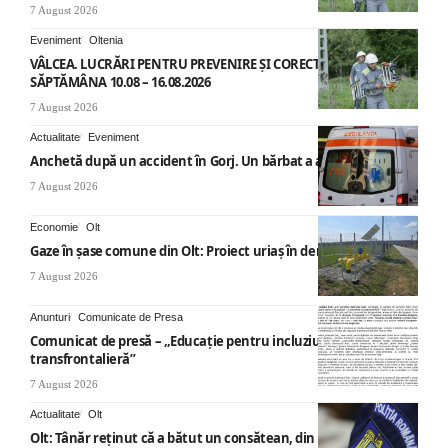
7 August 2026
Eveniment
Oltenia
VÂLCEA. LUCRĂRI PENTRU PREVENIRE ȘI CORECTARE AVARII –
SĂPTĂMÂNA 10.08 – 16.08.2026
7 August 2026
Actualitate
Eveniment
Anchetă după un accident în Gorj. Un bărbat a ajuns la spital
7 August 2026
Economie
Olt
Gaze în șase comune din Olt: Proiect uriaș în derulare
7 August 2026
Anunturi
Comunicate de Presa
Comunicat de presă – „Educație pentru incluziune – O abordare
transfrontalieră”
7 August 2026
Actualitate
Olt
Olt: Tânăr reţinut că a bătut un consătean, din cauza muzicii