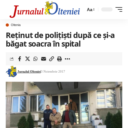
Aa
Oltenia
Reținut de polițiști după ce și-a
băgat soacra în spital
Jurnalul Olteniei
3 Noiembrie 2017