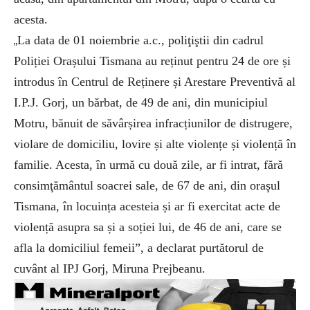
acesta.
La data de 01 noiembrie a.c., poli
ţiştii din cadrul
„
Poliției Orașului Tismana au reținut pentru 24 de ore și
introdus
în Centrul de Re
ținere și Arestare Preventivă al
I.P.J. Gorj, un bărbat, de 49 de ani, din municipiul
Motru, bănuit de săv
âr
șirea infracțiunilor de distrugere,
violare de domiciliu, lovire și alte violențe și violență
în
familie. Acesta, în urm
ă cu două zile, ar fi intrat, fără
consimţăm
ântul soacrei sale, de 67 de ani, din ora
şul
Tismana,
în locuin
ța acesteia și ar fi exercitat acte de
violență asupra sa și a soției lui, de 46 de ani, care se
afla la domiciliul femeii”, a declarat purtătorul de
cuv
ânt al IPJ Gorj, Miruna Prejbeanu.