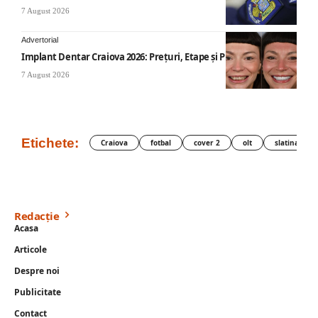
7 August 2026
Advertorial
Implant Dentar Craiova 2026: Preţuri, Etape şi Plata în Rate
7 August 2026
Etichete:
Craiova
fotbal
cover 2
olt
slatina
Redacție
Acasa
Articole
Despre noi
Publicitate
Contact