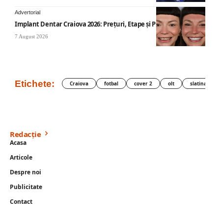
Advertorial
Implant Dentar Craiova 2026: Preţuri, Etape şi Plata în Rate
7 August 2026
Etichete:
Craiova
fotbal
cover 2
olt
slatina
Redacție
Acasa
Articole
Despre noi
Publicitate
Contact