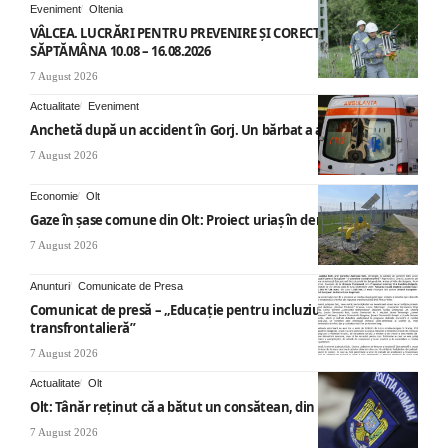
Eveniment
Oltenia
VÂLCEA. LUCRĂRI PENTRU PREVENIRE ȘI CORECTARE AVARII –
SĂPTĂMÂNA 10.08 – 16.08.2026
7 August 2026
Actualitate
Eveniment
Anchetă după un accident în Gorj. Un bărbat a ajuns la spital
7 August 2026
Economie
Olt
Gaze în șase comune din Olt: Proiect uriaș în derulare
7 August 2026
Anunturi
Comunicate de Presa
Comunicat de presă – „Educație pentru incluziune – O abordare
transfrontalieră”
7 August 2026
Actualitate
Olt
Olt: Tânăr reţinut că a bătut un consătean, din cauza muzicii
7 August 2026