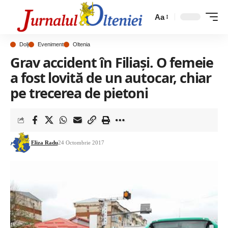
Aa
Dolj
Eveniment
Oltenia
Grav accident în Filiaşi. O femeie
a fost lovită de un autocar, chiar
pe trecerea de pietoni
Eliza Radu
24 Octombrie 2017