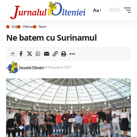
Aa
Dolj
Oltenia
Sport
Ne batem cu Surinamul
Jurnalul Olteniei
19 Octombrie 2017