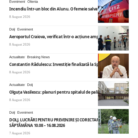
Eveniment
Oltenia
Incendiu într-un bloc din Alunu. O femeie salvată
8 August 2026
Dolj
Eveniment
Aeroportul Craiova, verificat într-o acțiune amplă
8 August 2026
Actualitate
Breaking News
Constantin Rădulescu: Investiție finalizată la Spitalul Mihăești
8 August 2026
Actualitate
Dolj
Olguța Vasilescu: planuri pentru spitalul de paliație
8 August 2026
Dolj
Eveniment
DOLJ. LUCRĂRI PENTRU PREVENIRE ȘI CORECTARE AVARII –
SĂPTĂMÂNA 10.08 – 16.08.2026
7 August 2026