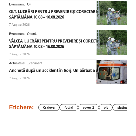
Eveniment
Olt
OLT. LUCRĂRI PENTRU PREVENIRE ȘI CORECTARE AVARII –
SĂPTĂMÂNA 10.08 – 16.08.2026
7 August 2026
Eveniment
Oltenia
VÂLCEA. LUCRĂRI PENTRU PREVENIRE ȘI CORECTARE AVARII –
SĂPTĂMÂNA 10.08 – 16.08.2026
7 August 2026
Actualitate
Eveniment
Anchetă după un accident în Gorj. Un bărbat a ajuns la spital
7 August 2026
Etichete:
Craiova
fotbal
cover 2
olt
slatina