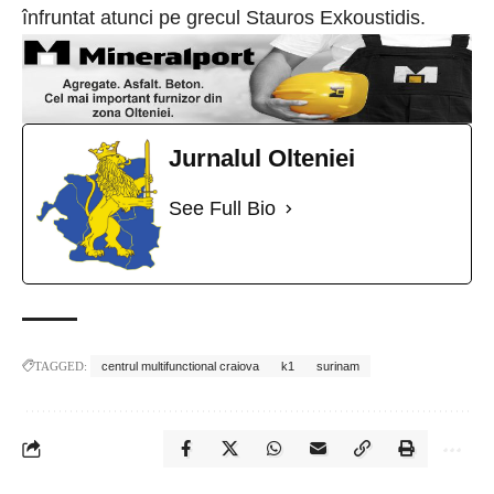
înfruntat atunci pe grecul Stauros Exkoustidis.
Jurnalul Olteniei
See Full Bio
TAGGED:
centrul multifunctional craiova
k1
surinam