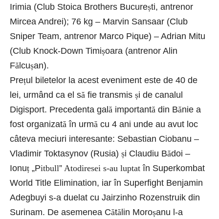
Irimia (Club Stoica Brothers Bucure
ș
ti, antrenor
Mircea Andrei); 76 kg – Marvin Sansaar (Club
Sniper Team, antrenor Marco Pique) – Adrian Mitu
(Club Knock-Down Timi
ș
oara (antrenor Alin
F
ă
lcu
ș
an).
Pre
ț
ul biletelor la acest eveniment este de 40 de
lei, urmând ca el s
ă
fie transmis
ș
i de canalul
Digisport. Precedenta gal
ă
important
ă
din B
ă
nie a
fost organizat
ă
în urm
ă
cu 4 ani unde au avut loc
câteva meciuri interesante: Sebastian Ciobanu –
Vladimir Toktasynov (Rusia)
ș
i Claudiu B
ă
doi –
Ionu
ț
„
P
itbull
”
Atodiresei s-au luptat
în Superkombat
World Title Elimination, iar în Superfight Benjamin
Adegbuyi s-a duelat cu Jairzinho Rozenstruik din
Surinam. De asemenea C
ă
t
ă
lin Moro
ș
anu l-a