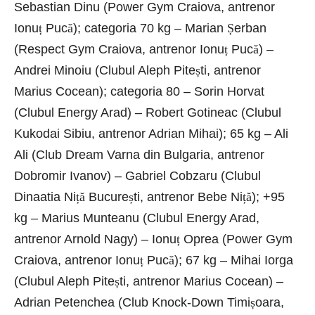
Sebastian Dinu (Power Gym Craiova, antrenor
Ionu
ț
Puc
ă
); categoria 70 kg – Marian
Ș
erban
(Respect Gym Craiova, antrenor Ionu
ț
Puc
ă
) –
Andrei Minoiu (Clubul Aleph Pite
ș
ti, antrenor
Marius Cocean); categoria 80 – Sorin Horvat
(Clubul Energy Arad) – Robert Gotineac (Clubul
Kukodai Sibiu, antrenor Adrian Mihai); 65 kg – Ali
Ali (Club Dream Varna din Bulgaria, antrenor
Dobromir Ivanov) – Gabriel Cobzaru (Clubul
Dinaatia Ni
ță
Bucure
ș
ti, antrenor Bebe Ni
ță
); +95
kg – Marius Munteanu (Clubul Energy Arad,
antrenor Arnold Nagy) – Ionu
ț
Oprea (Power Gym
Craiova, antrenor Ionu
ț
Puc
ă
); 67 kg – Mihai Iorga
(Clubul Aleph Pite
ș
ti, antrenor Marius Cocean) –
Adrian Petenchea (Club Knock-Down Timi
ș
oara,