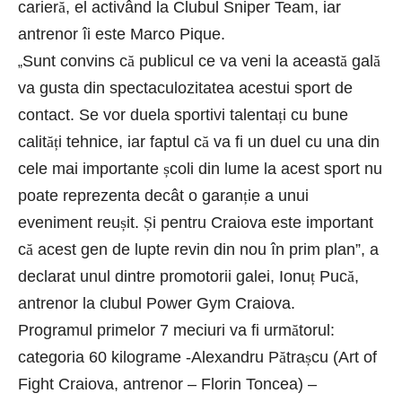
carier
ă
, el activând la Clubul Sniper Team, iar
antrenor îi este Marco Pique.
Sunt convins c
ă
publicul ce va veni la aceast
ă
gal
ă
„
va gusta din spectaculozitatea acestui sport de
contact. Se vor duela sportivi talenta
ț
i cu bune
calit
ăț
i tehnice, iar faptul c
ă
va fi un duel cu una din
cele mai importante
ș
coli din lume la acest sport nu
poate reprezenta decât o garan
ț
ie a unui
eveniment reu
ș
it.
Ș
i pentru Craiova este important
c
ă
acest gen de lupte revin din nou în prim plan”, a
declarat unul dintre promotorii galei, Ionu
ț
Puc
ă
,
antrenor la clubul Power Gym Craiova.
Programul primelor 7 meciuri va fi urm
ă
torul:
categoria 60 kilograme -Alexandru P
ă
tra
ș
cu (Art of
Fight Craiova, antrenor – Florin Toncea) –