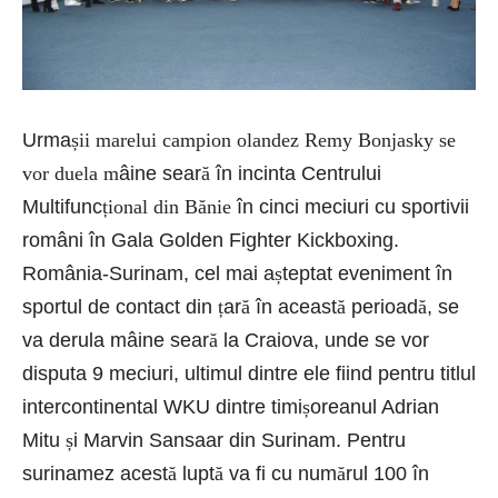
Urma
șii marelui campion olandez Remy Bonjasky se
vor duela m
âine sear
ă
în incinta Centrului
Multifunc
țional din Bănie
în cinci meciuri cu sportivii
români în Gala Golden Fighter Kickboxing.
România-Surinam, cel mai a
ș
teptat eveniment în
sportul de contact din
ț
ar
ă
în aceast
ă
perioad
ă
,
se
va derula mâine sear
ă
la Craiova, unde se vor
disputa 9 meciuri, ultimul dintre ele fiind pentru titlul
intercontinental WKU dintre timi
ș
oreanul Adrian
Mitu
ș
i Marvin Sansaar din Surinam. Pentru
surinamez acest
ă
lupt
ă
va fi cu num
ă
rul 100 în