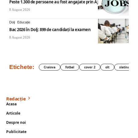
Peste 1.300 de persoane au fost angajate prin AJOFM Mehedinți
8 August 2026
Dolj
Educație
Bac 2026 în Dolj: 899 de candidați la examen
8 August 2026
Etichete:
Craiova
fotbal
cover 2
olt
slatina
Redacție
Acasa
Articole
Despre noi
Publicitate