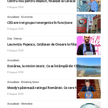
Centru nou pentru deșeuri, finalizat la Caracal
9 August 2026
Actualitate
Economie
CEO are trei grupuri energetice în funcțiune
9 August 2026
Dolj
Oltenia
Laurențiu Popescu, Cetățean de Onoare la Filiași
9 August 2026
Actualitate
Dunărea, la minim istoric. Ce se întâmplă din 13 august
8 August 2026
Actualitate
Breaking News
Moody’s păstrează ratingul României. Ce cere Nicușor Dan
8 August 2026
Actualitate
Mehedinți