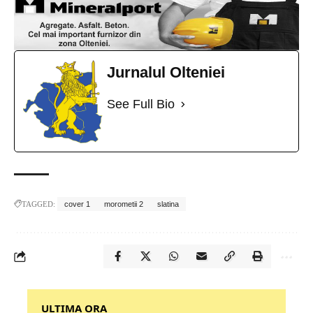
Jurnalul Olteniei
See Full Bio
TAGGED:
cover 1
morometii 2
slatina
‎‎‎‎‎‎‎ULTIMA ORA