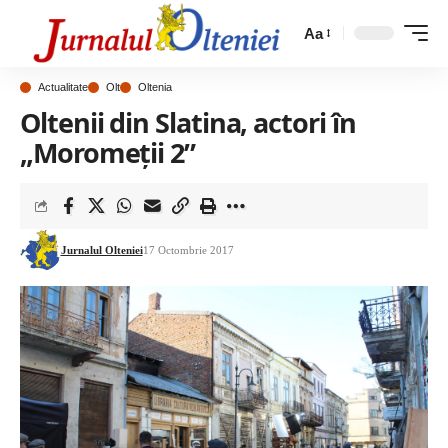
Aa
Actualitate
Olt
Oltenia
Oltenii din Slatina, actori în
„Moromeții 2”
Jurnalul Olteniei
17 Octombrie 2017