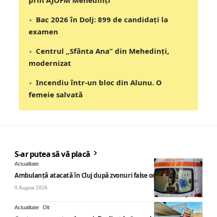
prin AJOFM Mehedinți
Bac 2026 în Dolj: 899 de candidați la
examen
Centrul „Sfânta Ana” din Mehedinți,
modernizat
Incendiu într-un bloc din Alunu. O
femeie salvată
S-ar putea să vă placă
Actualitate
Ambulanță atacată în Cluj după zvonuri false online
9 August 2026
Actualitate
Olt