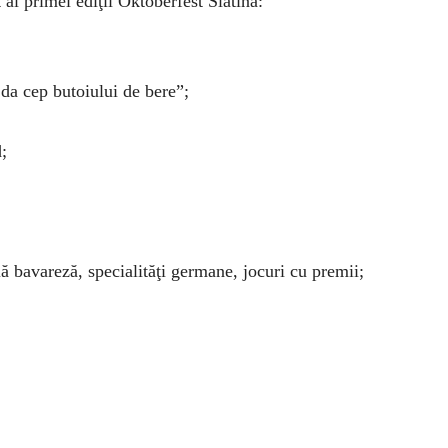
al primei ediţii Oktoberfest Slatina:
 da cep butoiului de bere”;
;
ă bavareză, specialităţi germane, jocuri cu premii;