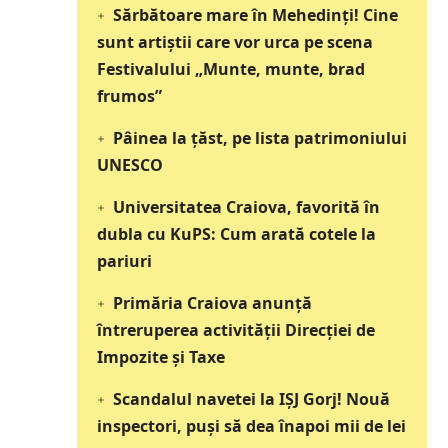
Sărbătoare mare în Mehedinți! Cine
sunt artiștii care vor urca pe scena
Festivalului „Munte, munte, brad
frumos”
Pâinea la țăst, pe lista patrimoniului
UNESCO
Universitatea Craiova, favorită în
dubla cu KuPS: Cum arată cotele la
pariuri
Primăria Craiova anunță
întreruperea activității Direcției de
Impozite și Taxe
Scandalul navetei la IȘJ Gorj! Nouă
inspectori, puși să dea înapoi mii de lei