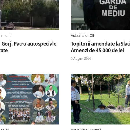
niment
Actualitate
Olt
 Gorj. Patru autospeciale
Topitorii amendate la Slat
zate
Amenzi de 45.000 de lei
5 August 2026