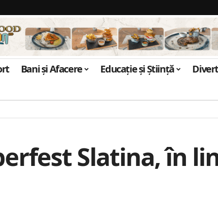
ort
Bani și Afacere
Educație și Știință
Diver
rfest Slatina, în li