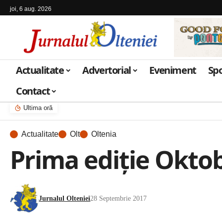
joi, 6 aug. 2026
Actualitate
Advertorial
Eveniment
Sp
Contact
Ultima oră
Actualitate
Olt
Oltenia
Prima ediţie Oktobe
Jurnalul Olteniei
28 Septembrie 2017