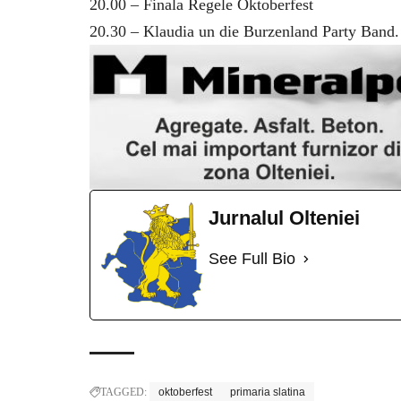
20.00 – Finala Regele Oktoberfest
20.30 – Klaudia un die Burzenland Party Band.
Jurnalul Olteniei
See Full Bio
TAGGED:
oktoberfest
primaria slatina