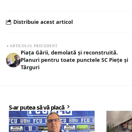
Distribuie acest articol
ARTICOLUL PRECEDENT
Piața Gării, demolată și reconstruită.
Planuri pentru toate punctele SC Piețe și
Târguri
S-ar putea să vă placă