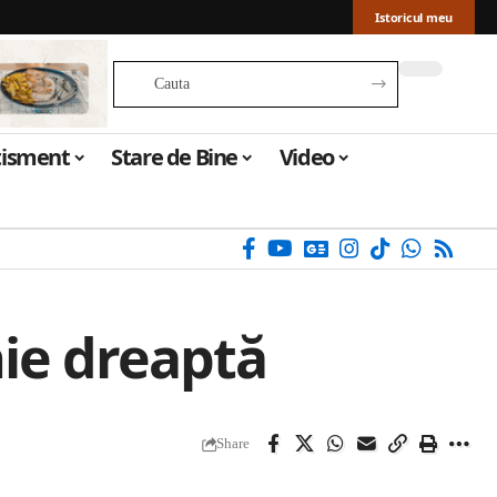
Istoricul meu
tisment
Stare de Bine
Video
nie dreaptă
Share