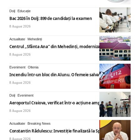
Dolj
Educație
Bac 2026 în Dolj: 899 de candidați la examen
8 August 2026
Actualitate
Mehedinți
Centrul „Sfânta Ana” din Mehedinți, modernizat
8 August 2026
Eveniment
Oltenia
Incendiu într-un bloc din Alunu. O femeie salvată
8 August 2026
Dolj
Eveniment
Aeroportul Craiova, verificat într-o acțiune amplă
8 August 2026
Actualitate
Breaking News
Constantin Rădulescu: Investiție finalizată la Spitalul Mihăești
8 August 2026