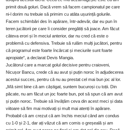
primit două goluri. Dacă vrem să facem campionatul pe care
ni-l dorim nu trebuie să primim cu atâta ușurință golurile.
Facem schimbări des în apărare, într-adevăr, dar eu pun în
teren jucătorii pe care îi consider pregătiți să joace. Am făcut
câteva erori și în meciul anterior, dar nu cred că este o
problemă cu defensiva. Trebuie să rulăm mulți jucători, pentru
că programul este foarte încărcat și meciurile sunt foarte
apropiate“, a declarat Devis Mangia.
Jucătorul care a marcat golul decisive pentru craioveni,
Nicușor Bancu, crede că au avut și puțin noroc în adjudecerea
acestui succes, pentru că nu au prestat cel mai bun joc al lor.
„Mă simt bine că am câștigat, suntem bucuroși cu toții. Din
păcate, nu am făcut un joc foarte bun, pot să spun că am avut
și puțin noroc. Trebuie să învățăm ceva din acest meci și data
viitoare să fim mai motivați și mult mai atenți în apărare.
Probabil că am crezut că am închis meciul când am condus
cu 1-0 și 2-1, dar ați văzut că am comis o greșeală și am