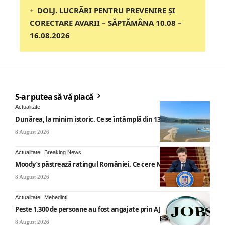
DOLJ. LUCRĂRI PENTRU PREVENIRE ȘI
CORECTARE AVARII – SĂPTĂMÂNA 10.08 –
16.08.2026
S-ar putea să vă placă
Actualitate
Dunărea, la minim istoric. Ce se întâmplă din 13 august
8 August 2026
Actualitate
Breaking News
Moody’s păstrează ratingul României. Ce cere Nicușor Dan
8 August 2026
Actualitate
Mehedinți
Peste 1.300 de persoane au fost angajate prin AJOFM Mehedinți
8 August 2026