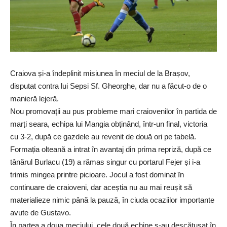
Craiova și-a îndeplinit misiunea în meciul de la Brașov,
disputat contra lui Sepsi Sf. Gheorghe, dar nu a făcut-o de o
manieră lejeră.
Nou promovații au pus probleme mari craiovenilor în partida de
marți seara, echipa lui Mangia obținând, într-un final, victoria
cu 3-2, după ce gazdele au revenit de două ori pe tabelă.
Formația olteană a intrat în avantaj din prima repriză, după ce
tânărul Burlacu (19) a rămas singur cu portarul Fejer și i-a
trimis mingea printre picioare. Jocul a fost dominat în
continuare de craioveni, dar aceștia nu au mai reușit să
materialieze nimic până la pauză, în ciuda ocaziilor importante
avute de Gustavo.
În partea a doua meciului, cele două echipe s-au descătușat în