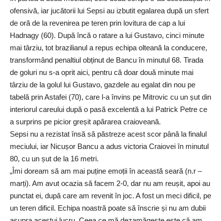
ofensivă, iar jucătorii lui Sepsi au izbutit egalarea după un sfert
de oră de la revenirea pe teren prin lovitura de cap a lui
Hadnagy (60). După încă o ratare a lui Gustavo, cinci minute
mai târziu, tot brazilianul a repus echipa olteană la conducere,
transformând penaltiul obținut de Bancu în minutul 68. Tirada
de goluri nu s-a oprit aici, pentru că doar două minute mai
târziu de la golul lui Gustavo, gazdele au egalat din nou pe
tabelă prin Astafei (70), care l-a învins pe Mitrovic cu un șut din
interiorul careului după o pasă excelentă a lui Patrick Petre ce
a surprins pe picior greșit apărarea craioveană.
Sepsi nu a rezistat însă să păstreze acest scor până la finalul
meciului, iar Nicușor Bancu a adus victoria Craiovei în minutul
80, cu un șut de la 16 metri.
„Îmi doream să am mai puține emoții în această seară (n.r –
marți). Am avut ocazia să facem 2-0, dar nu am reușit, apoi au
punctat ei, după care am revenit în joc. A fost un meci dificil, pe
un teren dificil. Echipa noastră poate să înscrie și nu am dubii
asupra acestui lucru. Ceea ce mă dezamăgește este că am