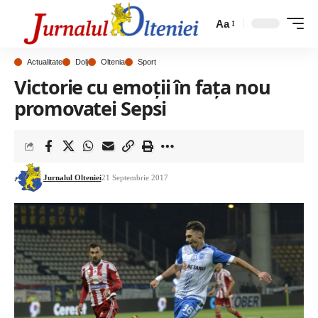
Aa
Actualitate
Dolj
Oltenia
Sport
Victorie cu emoții în fața nou
promovatei Sepsi
Jurnalul Olteniei
21 Septembrie 2017