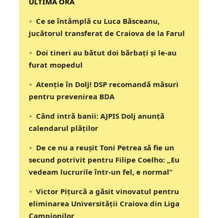
‎‎‎‎‎‎‎ULTIMA ORA
Ce se întâmplă cu Luca Băsceanu,
jucătorul transferat de Craiova de la Farul
Doi tineri au bătut doi bărbați și le-au
furat mopedul
Atenție în Dolj! DSP recomandă măsuri
pentru prevenirea BDA
Când intră banii: AJPIS Dolj anunță
calendarul plăților
De ce nu a reușit Toni Petrea să fie un
secund potrivit pentru Filipe Coelho: „Eu
vedeam lucrurile într-un fel, e normal”
Victor Pițurcă a găsit vinovatul pentru
eliminarea Universității Craiova din Liga
Campionilor