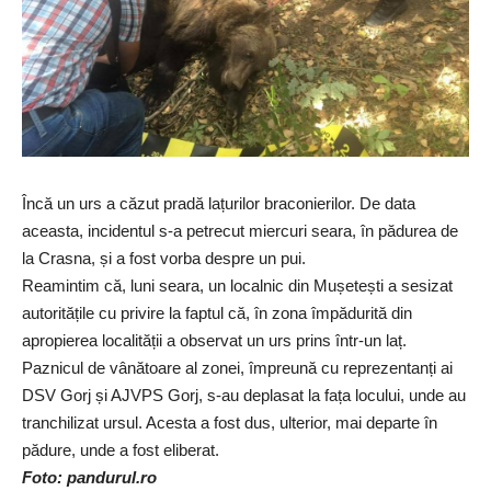
Încă un urs a căzut pradă lațurilor braconierilor. De data
aceasta, incidentul s-a petrecut miercuri seara, în pădurea de
la Crasna, și a fost vorba despre un pui.
Reamintim că, luni seara, un localnic din Mușetești a sesizat
autoritățile cu privire la faptul că, în zona împădurită din
apropierea localității a observat un urs prins într-un laț.
Paznicul de vânătoare al zonei, împreună cu reprezentanți ai
DSV Gorj și AJVPS Gorj, s-au deplasat la fața locului, unde au
tranchilizat ursul. Acesta a fost dus, ulterior, mai departe în
pădure, unde a fost eliberat.
Foto: pandurul.ro