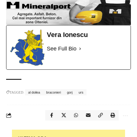
Vera Ionescu
See Full Bio
TAGGED:
al doilea
braconieri
gorj
urs