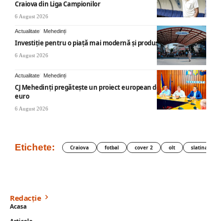
Craiova din Liga Campionilor
6 August 2026
Actualitate
Mehedinți
Investiție pentru o piață mai modernă și produse locale
6 August 2026
Actualitate
Mehedinți
CJ Mehedinți pregătește un proiect european de 40 milioane
euro
6 August 2026
Etichete:
Craiova
fotbal
cover 2
olt
slatina
Redacție
Acasa