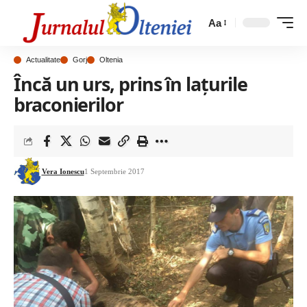
Aa
Actualitate
Gorj
Oltenia
Încă un urs, prins în lațurile
braconierilor
Vera Ionescu
1 Septembrie 2017