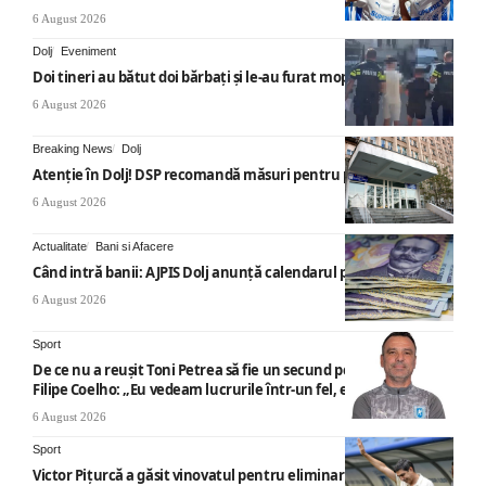
6 August 2026
Dolj
Eveniment
Doi tineri au bătut doi bărbați și le-au furat mopedul
6 August 2026
Breaking News
Dolj
Atenție în Dolj! DSP recomandă măsuri pentru prevenirea BDA
6 August 2026
Actualitate
Bani si Afacere
Când intră banii: AJPIS Dolj anunță calendarul plăților
6 August 2026
Sport
De ce nu a reușit Toni Petrea să fie un secund potrivit pentru
Filipe Coelho: „Eu vedeam lucrurile într-un fel, e normal”
6 August 2026
Sport
Victor Pițurcă a găsit vinovatul pentru eliminarea Universității