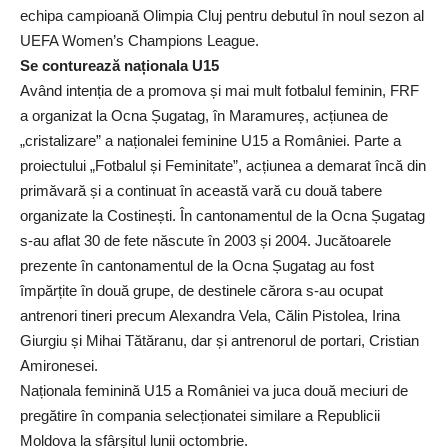
echipa campioană Olimpia Cluj pentru debutul în noul sezon al
UEFA Women’s Champions League.
Se conturează naționala U15
Având intenția de a promova și mai mult fotbalul feminin, FRF
a organizat la Ocna Șugatag, în Maramureș, acțiunea de
„cristalizare” a naționalei feminine U15 a României. Parte a
proiectului „Fotbalul și Feminitate”, acțiunea a demarat încă din
primăvară și a continuat în această vară cu două tabere
organizate la Costinești. În cantonamentul de la Ocna Șugatag
s-au aflat 30 de fete născute în 2003 și 2004. Jucătoarele
prezente în cantonamentul de la Ocna Șugatag au fost
împărțite în două grupe, de destinele cărora s-au ocupat
antrenori tineri precum Alexandra Vela, Călin Pistolea, Irina
Giurgiu și Mihai Tătăranu, dar și antrenorul de portari, Cristian
Amironesei.
Naționala feminină U15 a României va juca două meciuri de
pregătire în compania selecționatei similare a Republicii
Moldova la sfârșitul lunii octombrie.