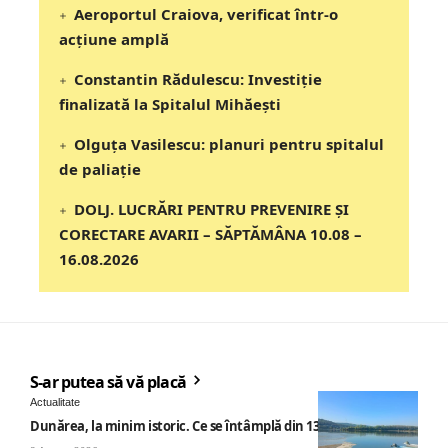
Aeroportul Craiova, verificat într-o
acțiune amplă
Constantin Rădulescu: Investiție
finalizată la Spitalul Mihăești
Olguța Vasilescu: planuri pentru spitalul
de paliație
DOLJ. LUCRĂRI PENTRU PREVENIRE ȘI
CORECTARE AVARII – SĂPTĂMÂNA 10.08 –
16.08.2026
S-ar putea să vă placă
Actualitate
Dunărea, la minim istoric. Ce se întâmplă din 13 august