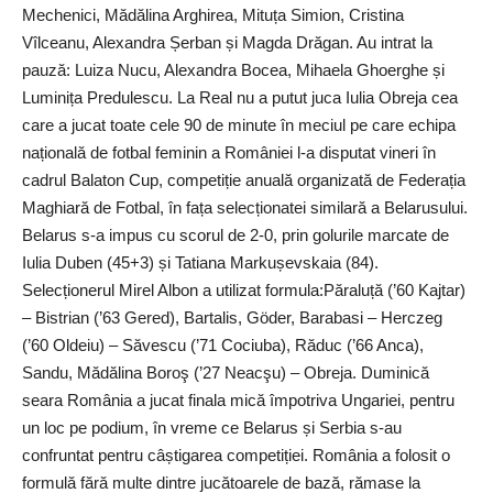
Mechenici, Mădălina Arghirea, Mituța Simion, Cristina
Vîlceanu, Alexandra Șerban și Magda Drăgan. Au intrat la
pauză: Luiza Nucu, Alexandra Bocea, Mihaela Ghoerghe și
Luminița Predulescu. La Real nu a putut juca Iulia Obreja cea
care a jucat toate cele 90 de minute în meciul pe care echipa
națională de fotbal feminin a României l-a disputat vineri în
cadrul Balaton Cup, competiție anuală organizată de Federația
Maghiară de Fotbal, în fața selecționatei similară a Belarusului.
Belarus s-a impus cu scorul de 2-0, prin golurile marcate de
Iulia Duben (45+3) și Tatiana Markușevskaia (84).
Selecționerul Mirel Albon a utilizat formula:Păraluță (’60 Kajtar)
– Bistrian (’63 Gered), Bartalis, Göder, Barabasi – Herczeg
(’60 Oldeiu) – Săvescu (’71 Cociuba), Răduc (’66 Anca),
Sandu, Mădălina Boroş (’27 Neacşu) – Obreja. Duminică
seara România a jucat finala mică împotriva Ungariei, pentru
un loc pe podium, în vreme ce Belarus și Serbia s-au
confruntat pentru câștigarea competiției. România a folosit o
formulă fără multe dintre jucătoarele de bază, rămase la