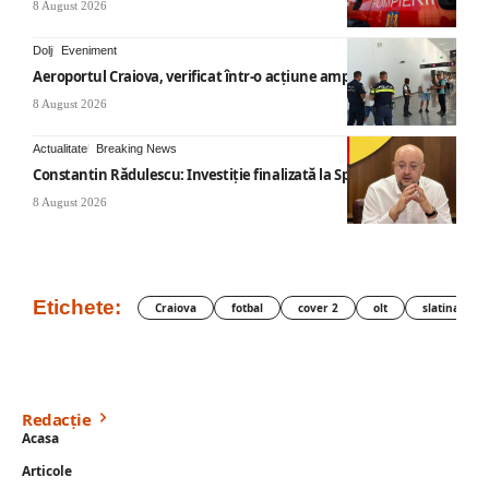
8 August 2026
Dolj
Eveniment
Aeroportul Craiova, verificat într-o acțiune amplă
8 August 2026
Actualitate
Breaking News
Constantin Rădulescu: Investiție finalizată la Spitalul Mihăești
8 August 2026
Etichete:
Craiova
fotbal
cover 2
olt
slatina
Redacție
Acasa
Articole