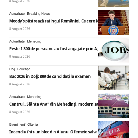
8 August 2026
Actualitate
Breaking News
Moody’s păstrează ratingul României. Ce cere Nicușor Dan
8 August 2026
Actualitate
Mehedinți
Peste 1.300 de persoane au fost angajate prin AJOFM Mehedinți
8 August 2026
Dolj
Educație
Bac 2026 în Dolj: 899 de candidați la examen
8 August 2026
Actualitate
Mehedinți
Centrul „Sfânta Ana” din Mehedinți, modernizat
8 August 2026
Eveniment
Oltenia
Incendiu într-un bloc din Alunu. O femeie salvată