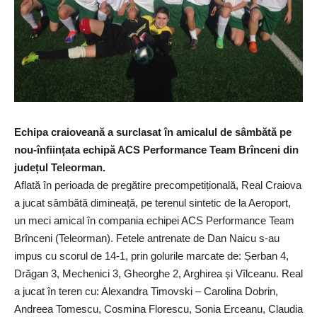
Echipa craioveană a surclasat în amicalul de sâmbătă pe
nou-înființata echipă ACS Performance Team Brînceni din
județul Teleorman.
Aflată în perioada de pregătire precompetițională, Real Craiova
a jucat sâmbătă dimineață, pe terenul sintetic de la Aeroport,
un meci amical în compania echipei ACS Performance Team
Brînceni (Teleorman). Fetele antrenate de Dan Naicu s-au
impus cu scorul de 14-1, prin golurile marcate de: Șerban 4,
Drăgan 3, Mechenici 3, Gheorghe 2, Arghirea și Vîlceanu. Real
a jucat în teren cu: Alexandra Timovski – Carolina Dobrin,
Andreea Tomescu, Cosmina Florescu, Sonia Erceanu, Claudia