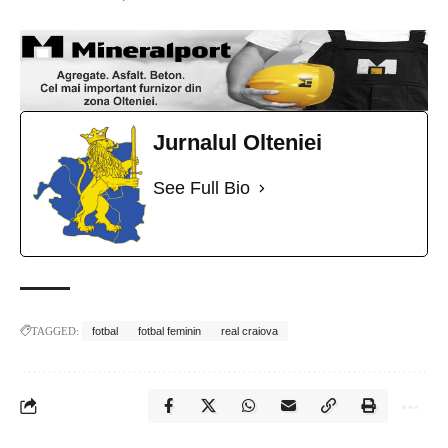
Jurnalul Olteniei
See Full Bio
TAGGED:
fotbal
fotbal feminin
real craiova