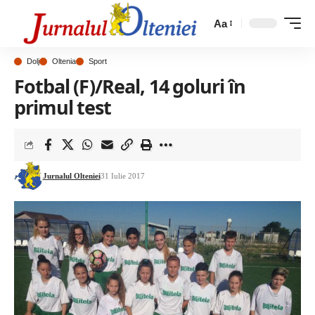
Aa
Dolj
Oltenia
Sport
Fotbal (F)/Real, 14 goluri în
primul test
Jurnalul Olteniei
31 Iulie 2017