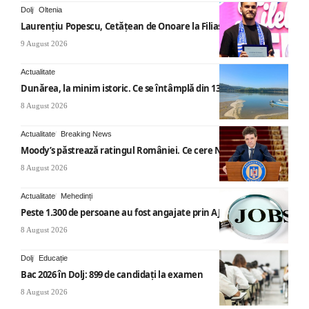
Dolj
Oltenia
Laurențiu Popescu, Cetățean de Onoare la Filiași
9 August 2026
Actualitate
Dunărea, la minim istoric. Ce se întâmplă din 13 august
8 August 2026
Actualitate
Breaking News
Moody’s păstrează ratingul României. Ce cere Nicușor Dan
8 August 2026
Actualitate
Mehedinți
Peste 1.300 de persoane au fost angajate prin AJOFM Mehedinți
8 August 2026
Dolj
Educație
Bac 2026 în Dolj: 899 de candidați la examen
8 August 2026