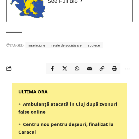
See Full Bio
TAGGED:
inselaciune
retele de socializare
scutece
‎‎‎‎‎‎‎ULTIMA ORA
Ambulanță atacată în Cluj după zvonuri
false online
Centru nou pentru deșeuri, finalizat la
Caracal