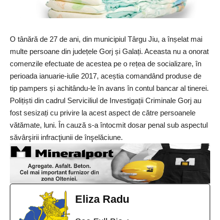
O tânără de 27 de ani, din municipiul Târgu Jiu, a înșelat mai
multe persoane din județele Gorj și Galați. Aceasta nu a onorat
comenzile efectuate de acestea pe o rețea de socializare, în
perioada ianuarie-iulie 2017, aceștia comandând produse de
tip pampers și achitându-le în avans în contul bancar al tinerei.
Polițiști din cadrul Serviciliul de Investigații Criminale Gorj au
fost sesizați cu privire la acest aspect de către persoanele
vătămate, luni.
În cauză s-a întocmit dosar penal sub aspectul
săvârşirii infracţiunii de înşelăciune.
Eliza Radu