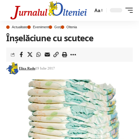
Aa
Actualitate
Eveniment
Gorj
Oltenia
Înșelăciune cu scutece
Eliza Radu
19 Iulie 2017