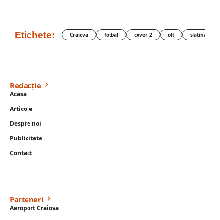
Etichete:
Craiova
fotbal
cover 2
olt
slatina
Redacție
Acasa
Articole
Despre noi
Publicitate
Contact
Parteneri
Aeroport Craiova