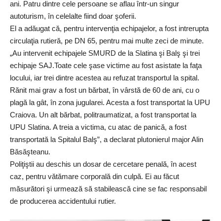
ani. Patru dintre cele persoane se aflau într-un singur
autoturism, în celelalte fiind doar şoferii.
El a adăugat că, pentru intervenţia echipajelor, a fost intrerupta
circulaţia rutieră, pe DN 65, pentru mai multe zeci de minute.
„Au intervenit echipajele SMURD de la Slatina şi Balş şi trei
echipaje SAJ.Toate cele şase victime au fost asistate la faţa
locului, iar trei dintre acestea au refuzat transportul la spital.
Rănit mai grav a fost un bărbat, în vârstă de 60 de ani, cu o
plagă la gât, în zona jugularei. Acesta a fost transportat la UPU
Craiova. Un alt bărbat, politraumatizat, a fost transportat la
UPU Slatina. A treia a victima, cu atac de panică, a fost
transportată la Spitalul Balş”, a declarat plutonierul major Alin
Băsăşteanu.
Poliţiştii au deschis un dosar de cercetare penală, în acest
caz, pentru vătămare corporală din culpă. Ei au făcut
măsurători şi urmează să stabilească cine se fac responsabil
de producerea accidentului rutier.