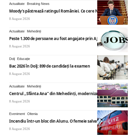
Actualitate
Breaking News
Moody’s păstrează ratingul României. Ce cere Nicușor Dan
8 August 2026
Actualitate
Mehedinți
Peste 1.300 de persoane au fost angajate prin AJOFM Mehedinți
8 August 2026
Dolj
Educație
Bac 2026 în Dolj: 899 de candidați la examen
8 August 2026
Actualitate
Mehedinți
Centrul „Sfânta Ana” din Mehedinți, modernizat
8 August 2026
Eveniment
Oltenia
Incendiu într-un bloc din Alunu. O femeie salvată
8 August 2026