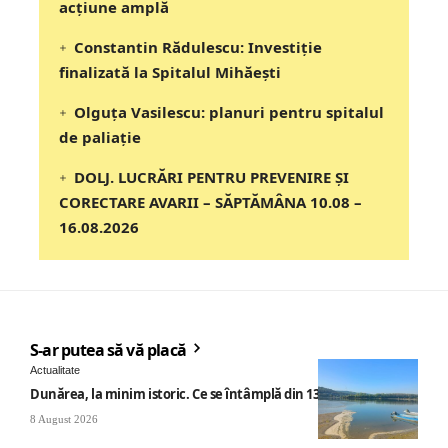
acțiune amplă
Constantin Rădulescu: Investiție
finalizată la Spitalul Mihăești
Olguța Vasilescu: planuri pentru spitalul
de paliație
DOLJ. LUCRĂRI PENTRU PREVENIRE ȘI
CORECTARE AVARII – SĂPTĂMÂNA 10.08 –
16.08.2026
S-ar putea să vă placă
Actualitate
Dunărea, la minim istoric. Ce se întâmplă din 13 august
8 August 2026