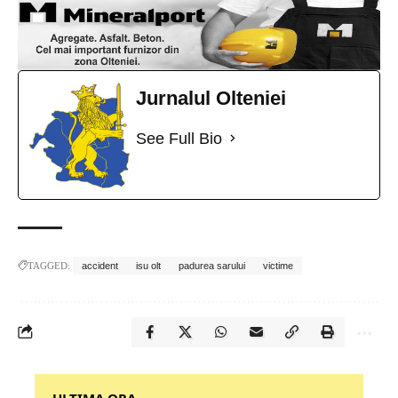
Jurnalul Olteniei
See Full Bio
TAGGED:
accident
isu olt
padurea sarului
victime
‎‎‎‎‎‎‎ULTIMA ORA