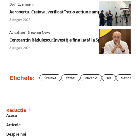
Dolj
Eveniment
Aeroportul Craiova, verificat într-o acțiune amplă
8 August 2026
Actualitate
Breaking News
Constantin Rădulescu: Investiție finalizată la Spitalul Mihăești
8 August 2026
Etichete:
Craiova
fotbal
cover 2
olt
slatina
Redacție
Acasa
Articole
Despre noi