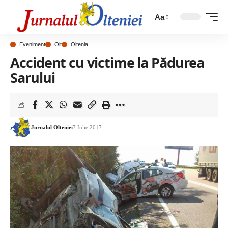
Aa
Eveniment
Olt
Oltenia
Accident cu victime la Pădurea
Sarului
Jurnalul Olteniei
7 Iulie 2017