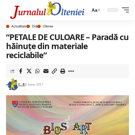
Aa
Actualitate
Dolj
Oltenia
“PETALE DE CULOARE – Paradă cu
hăinuțe din materiale
reciclabile”
C. P.
6 Iunie 2017