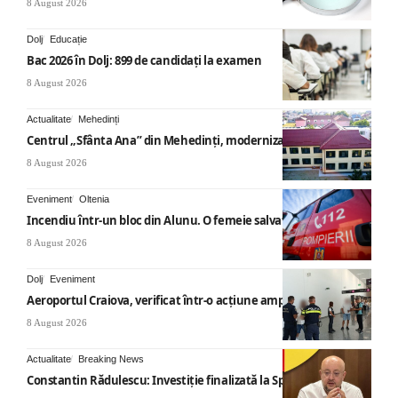
8 August 2026
Dolj
Educație
Bac 2026 în Dolj: 899 de candidați la examen
8 August 2026
Actualitate
Mehedinți
Centrul „Sfânta Ana” din Mehedinți, modernizat
8 August 2026
Eveniment
Oltenia
Incendiu într-un bloc din Alunu. O femeie salvată
8 August 2026
Dolj
Eveniment
Aeroportul Craiova, verificat într-o acțiune amplă
8 August 2026
Actualitate
Breaking News
Constantin Rădulescu: Investiție finalizată la Spitalul Mihăești