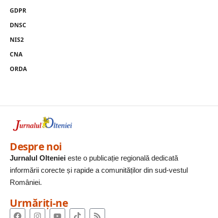
GDPR
DNSC
NIS2
CNA
ORDA
Despre noi
Jurnalul Olteniei
este o publicație regională dedicată
informării corecte și rapide a comunităților din sud-vestul
României.
Urmăriți-ne