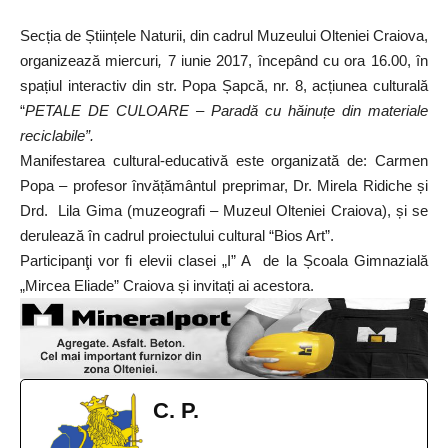
Secția de Științele Naturii, din cadrul Muzeului Olteniei Craiova,
organizează miercuri
,
7 iunie 2017, începând cu ora 16.00, în
spațiul interactiv din str. Popa Șapcă, nr. 8, acțiunea culturală
“
PETALE DE CULOARE – Paradă cu hăinuțe din materiale
reciclabile”.
Manifestarea cultural-educativă este organizată de: Carmen
Popa – profesor învățământul preprimar, Dr. Mirela Ridiche și
Drd. Lila Gima (muzeografi – Muzeul Olteniei Craiova), și se
derulează în cadrul proiectului cultural “Bios Art”.
Participanţi vor fi elevii clasei „I” A de la Școala Gimnazială
„Mircea Eliade” Craiova și invitați ai acestora.
C. P.