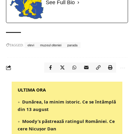
See Full Bio
TAGGED:
elevi
muzeul olteniei
parada
‎‎‎‎‎‎‎ULTIMA ORA
Dunărea, la minim istoric. Ce se întâmplă
din 13 august
Moody’s păstrează ratingul României. Ce
cere Nicușor Dan