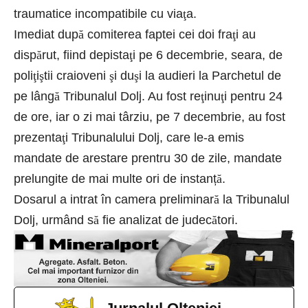
traumatice incompatibile cu via
ţ
a.
Imediat dup
ă
comiterea faptei cei doi fra
ţ
i au
disp
ă
rut, fiind depista
ţ
i pe 6 decembrie, seara, de
poli
ţ
i
ş
tii craioveni
ş
i du
ş
i la audieri la Parchetul de
pe lâng
ă
Tribunalul Dolj. Au fost re
ţ
inu
ţ
i pentru 24
de ore, iar o zi mai târziu, pe 7 decembrie, au fost
prezenta
ţ
i Tribunalului Dolj, care le-a emis
mandate de arestare prentru 30 de zile, mandate
prelungite de mai multe ori de instanț
ă
.
Dosarul a intrat în camera preliminar
ă
la Tribunalul
Dolj, urmând s
ă
fie analizat de judec
ă
tori.