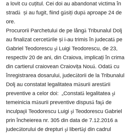
a lovit cu cuțitul. Cei doi au abandonat victima în
strad
ă
și au fugit, fiind g
ă
siți dup
ă
aproape 24 de
ore.
Procurorii Parchetului de pe lâng
ă
Tribunalul Dolj
au finalizat cercet
ă
rile și i-au trimis în judecat
ă
pe
Gabriel Teodorescu
ş
i Luigi Teodorescu, de 23,
respectiv 20 de ani, din Craiova, implicați în crima
din cartierul craiovean Craiovița Nou
ă
. Odat
ă
cu
înregistrarea dosarului, judec
ă
torii de la Tribunalul
Dolj au constatat legalitatea m
ă
surii arest
ă
rii
preventive a celor doi: „Constat
ă
legalitatea
ş
i
temeinicia m
ă
surii preventive dispus
ă
fa
ţă
de
inculpa
ţ
ii Teodorescu Luigi
ş
i Teodorescu Gabriel
prin încheierea nr. 305 din data de 7.12.2016 a
judec
ă
torului de drepturi
ş
i libert
ăţ
i din cadrul