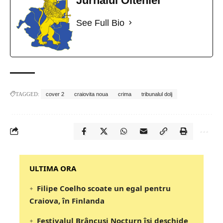
Jurnalul Olteniei
See Full Bio
TAGGED:
cover 2
craiovita noua
crima
tribunalul dolj
‎‎‎‎‎‎‎ULTIMA ORA
Filipe Coelho scoate un egal pentru
Craiova, în Finlanda
Festivalul Brâncuși Nocturn își deschide