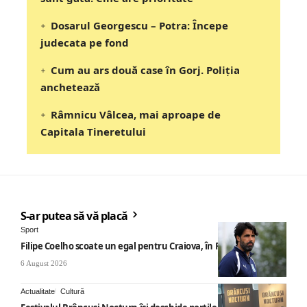
Dosarul Georgescu – Potra: Începe
judecata pe fond
Cum au ars două case în Gorj. Poliția
anchetează
Râmnicu Vâlcea, mai aproape de
Capitala Tineretului
S-ar putea să vă placă
Sport
Filipe Coelho scoate un egal pentru Craiova, în Finlanda
6 August 2026
Actualitate
Cultură