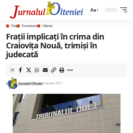
Aa
Dolj
Eveniment
Oltenia
Frații implicați în crima din
Craiovița Nouă, trimiși în
judecată
Jurnalul Olteniei
3 Aprilie 2017