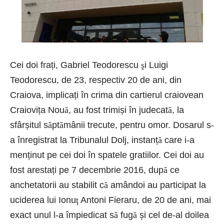
Cei doi frați, Gabriel Teodorescu
ş
i Luigi
Teodorescu, de 23, respectiv 20 de ani, din
Craiova, implicați în crima din cartierul craiovean
Craiovița Nou
ă
, au fost trimiși în judecat
ă
, la
sfârșitul s
ă
pt
ă
mânii trecute, pentru omor. Dosarul s-
a înregistrat la Tribunalul Dolj, instanț
ă
care i-a
menținut pe cei doi în spatele gratiilor. Cei doi au
fost arestați pe 7 decembrie 2016, dup
ă
ce
anchetatorii au stabilit c
ă
amândoi au participat la
uciderea lui Ionu
ţ
Antoni Fieraru, de 20 de ani, mai
exact unul l-a împiedicat s
ă
fug
ă
și cel de-al doilea