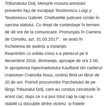
Tribunalului Dolj. Men
ţ
ine m
ă
sura arestului
preventiv fa
ţă
de inculpa
ţ
ii Teodorescu Luigi
ş
i
Teodorescu Gabriel. Cheltuielile judicare r
ă
mân în
sarcina statului. Cu drept de contesta
ţ
ie în termen
de 48 ore de la comunicare. Pronun
ţ
at
ă
în Camera
de Consiliu, azi, 31.03.2017”, se arat
ă
în
încheierea de ședinț
ă
a instanței.
Reamintim c
ă
oribila crim
ă
s-a petrecut pe 6
decembrie 2016, dimineața, aproape de ora 2.00,
în apropierea hipermarketului Kaufland din cartierul
craiovean Craiovița Nou
ă
, victim
ă
fiind un tân
ă
r de
20 de ani. Potrivit procurorilor Parchetului de pe
lâng
ă
Tribunalul Dolj, care au condus cercet
ă
rile în
acest caz, dup
ă
ce s-a pus totul cap la cap s-a
stabilit c
ă
discuțiile dintre victim
ă
și fratele