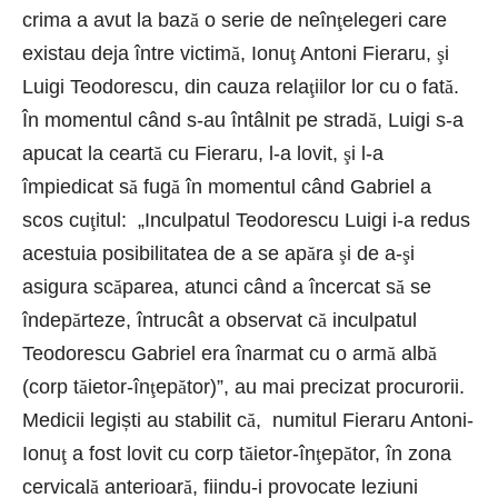
crima a avut la baz
ă
o serie de neîn
ţ
elegeri care
existau deja între victim
ă
, Ionu
ţ
Antoni Fieraru,
ş
i
Luigi Teodorescu, din cauza rela
ţ
iilor lor cu o fat
ă
.
În momentul când s-au întâlnit pe strad
ă
, Luigi s-a
apucat la ceart
ă
cu Fieraru, l-a lovit,
ş
i l-a
împiedicat s
ă
fug
ă
în momentul când Gabriel a
scos cu
ţ
itul: „Inculpatul Teodorescu Luigi i-a redus
acestuia posibilitatea de a se ap
ă
ra
ş
i de a-
ş
i
asigura sc
ă
parea, atunci când a încercat s
ă
se
îndep
ă
rteze, întrucât a observat c
ă
inculpatul
Teodorescu Gabriel era înarmat cu o arm
ă
alb
ă
(corp t
ă
ietor-în
ţ
ep
ă
tor)”, au mai precizat procurorii.
Medicii legiști au stabilit c
ă
, numitul Fieraru Antoni-
Ionu
ţ
a fost lovit cu corp t
ă
ietor-în
ţ
ep
ă
tor, în zona
cervical
ă
anterioar
ă
, fiindu-i provocate leziuni