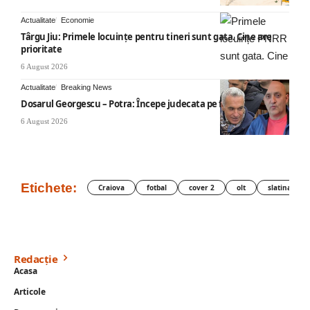
Actualitate
Economie
Târgu Jiu: Primele locuințe pentru tineri sunt gata. Cine are
prioritate
6 August 2026
Actualitate
Breaking News
Dosarul Georgescu – Potra: Începe judecata pe fond
6 August 2026
Etichete:
Craiova
fotbal
cover 2
olt
slatina
Redacție
Acasa
Articole