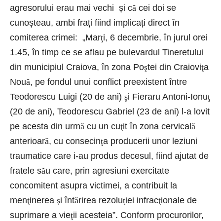
agresorului erau mai vechi și c
ă
cei doi se
cunoșteau, ambi frați fiind implicați direct în
comiterea crimei: „Mar
ţ
i, 6 decembrie, în jurul orei
1.45, în timp ce se aflau pe bulevardul Tineretului
din municipiul Craiova, în zona Po
ş
tei din Craiovi
ţ
a
Nou
ă
, pe fondul unui conflict preexistent între
Teodorescu Luigi (20 de ani)
ş
i Fieraru Antoni-Ionu
ţ
(20 de ani), Teodorescu Gabriel (23 de ani) l-a lovit
pe acesta din urm
ă
cu un cu
ţ
it în zona cervical
ă
anterioar
ă
, cu consecin
ţ
a producerii unor leziuni
traumatice care i-au produs decesul, fiind ajutat de
fratele s
ă
u care, prin agresiuni exercitate
concomitent asupra victimei, a contribuit la
men
ţ
inerea
ş
i înt
ă
rirea rezolu
ţ
iei infrac
ţ
ionale de
suprimare a vie
ţ
ii acesteia”. Conform procurorilor,