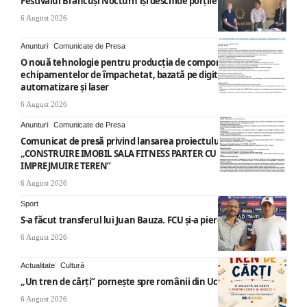
Festivalul Brâncuși Nocturn își deschide porțile la Târgu Jiu
6 August 2026
Anunturi
Comunicate de Presa
O nouă tehnologie pentru producția de componente ale
echipamentelor de împachetat, bazată pe digitalizare,
automatizare și laser
6 August 2026
Anunturi
Comunicate de Presa
Comunicat de presă privind lansarea proiectului cu titlul
„CONSTRUIRE IMOBIL SALA FITNESS PARTER CU SUPANTA SI
IMPREJMUIRE TEREN”
6 August 2026
Sport
S-a făcut transferul lui Juan Bauza. FCU și-a pierdut vedeta
6 August 2026
Actualitate
Cultură
„Un tren de cărți” pornește spre românii din Ucraina
6 August 2026