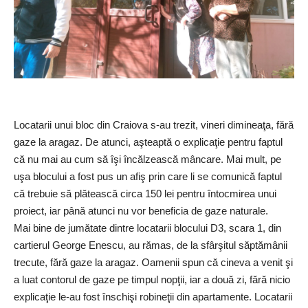
Locatarii unui bloc din Craiova s-au trezit, vineri dimineaţa, fără
gaze la aragaz. De atunci, aşteaptă o explicaţie pentru faptul
că nu mai au cum să îşi încălzească mâncare. Mai mult, pe
uşa blocului a fost pus un afiş prin care li se comunică faptul
că trebuie să plătească circa 150 lei pentru întocmirea unui
proiect, iar până atunci nu vor beneficia de gaze naturale.
Mai bine de jumătate dintre locatarii blocului D3, scara 1, din
cartierul George Enescu, au rămas, de la sfârşitul săptămânii
trecute, fără gaze la aragaz. Oamenii spun că cineva a venit şi
a luat contorul de gaze pe timpul nopţii, iar a două zi, fără nicio
explicaţie le-au fost înschişi robineţii din apartamente. Locatarii