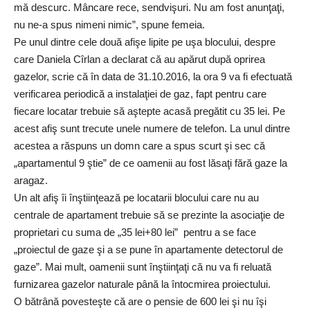
mă descurc. Mâncare rece, sendvişuri. Nu am fost anunţaţi,
nu ne-a spus nimeni nimic”, spune femeia.
Pe unul dintre cele două afişe lipite pe uşa blocului, despre
care Daniela Cîrlan a declarat că au apărut după oprirea
gazelor, scrie că în data de 31.10.2016, la ora 9 va fi efectuată
verificarea periodică a instalaţiei de gaz, fapt pentru care
fiecare locatar trebuie să aştepte acasă pregătit cu 35 lei. Pe
acest afiş sunt trecute unele numere de telefon. La unul dintre
acestea a răspuns un domn care a spus scurt şi sec că
„apartamentul 9 ştie” de ce oamenii au fost lăsaţi fără gaze la
aragaz.
Un alt afiş îi înştiinţează pe locatarii blocului care nu au
centrale de apartament trebuie să se prezinte la asociaţie de
proprietari cu suma de „35 lei+80 lei” pentru a se face
„proiectul de gaze şi a se pune în apartamente detectorul de
gaze”. Mai mult, oamenii sunt înştiinţaţi că nu va fi reluată
furnizarea gazelor naturale până la întocmirea proiectului.
O bătrână povesteşte că are o pensie de 600 lei şi nu îşi