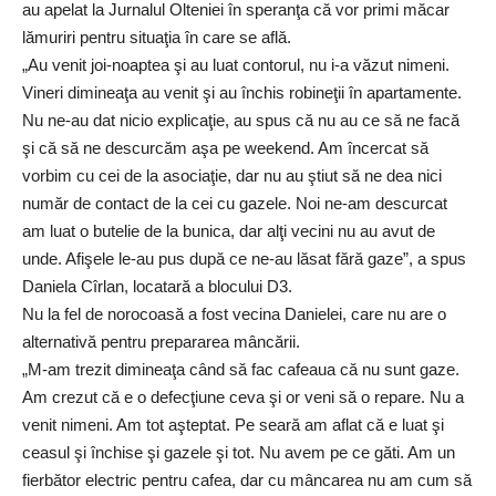
au apelat la Jurnalul Olteniei în speranţa că vor primi măcar
lămuriri pentru situaţia în care se află.
„Au venit joi-noaptea şi au luat contorul, nu i-a văzut nimeni.
Vineri dimineaţa au venit şi au închis robineţii în apartamente.
Nu ne-au dat nicio explicaţie, au spus că nu au ce să ne facă
şi că să ne descurcăm aşa pe weekend. Am încercat să
vorbim cu cei de la asociaţie, dar nu au ştiut să ne dea nici
număr de contact de la cei cu gazele. Noi ne-am descurcat
am luat o butelie de la bunica, dar alţi vecini nu au avut de
unde. Afişele le-au pus după ce ne-au lăsat fără gaze”, a spus
Daniela Cîrlan, locatară a blocului D3.
Nu la fel de norocoasă a fost vecina Danielei, care nu are o
alternativă pentru prepararea mâncării.
„M-am trezit dimineaţa când să fac cafeaua că nu sunt gaze.
Am crezut că e o defecţiune ceva şi or veni să o repare. Nu a
venit nimeni. Am tot aşteptat. Pe seară am aflat că e luat şi
ceasul şi închise şi gazele şi tot. Nu avem pe ce găti. Am un
fierbător electric pentru cafea, dar cu mâncarea nu am cum să