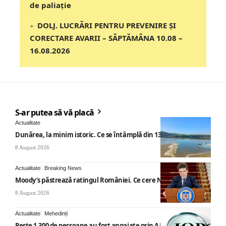
de paliație
DOLJ. LUCRĂRI PENTRU PREVENIRE ȘI
CORECTARE AVARII – SĂPTĂMÂNA 10.08 –
16.08.2026
S-ar putea să vă placă
Actualitate
Dunărea, la minim istoric. Ce se întâmplă din 13 august
8 August 2026
Actualitate
Breaking News
Moody’s păstrează ratingul României. Ce cere Nicușor Dan
8 August 2026
Actualitate
Mehedinți
Peste 1.300 de persoane au fost angajate prin AJOFM Mehedinți