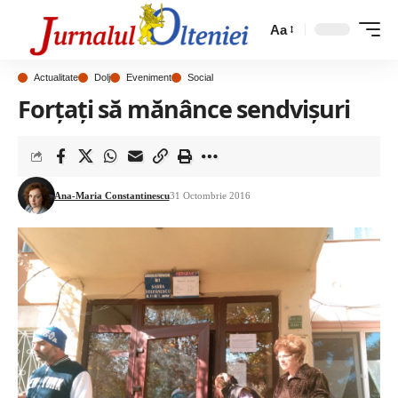
Aa
Actualitate
Dolj
Eveniment
Social
Forţaţi să mănânce sendvişuri
Ana-Maria Constantinescu
31 Octombrie 2016