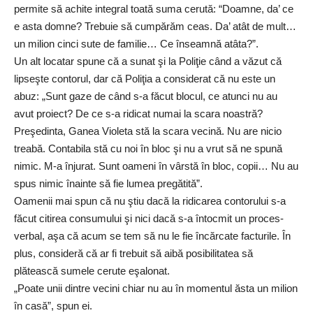
permite să achite integral toată suma cerută: “Doamne, da’ ce
e asta domne? Trebuie să cumpărăm ceas. Da’ atât de mult…
un milion cinci sute de familie… Ce înseamnă atâta?”.
Un alt locatar spune că a sunat şi la Poliţie când a văzut că
lipseşte contorul, dar că Poliţia a considerat că nu este un
abuz: „Sunt gaze de când s-a făcut blocul, ce atunci nu au
avut proiect? De ce s-a ridicat numai la scara noastră?
Preşedinta, Ganea Violeta stă la scara vecină. Nu are nicio
treabă. Contabila stă cu noi în bloc şi nu a vrut să ne spună
nimic. M-a înjurat. Sunt oameni în vârstă în bloc, copii… Nu au
spus nimic înainte să fie lumea pregătită”.
Oamenii mai spun că nu ştiu dacă la ridicarea contorului s-a
făcut citirea consumului şi nici dacă s-a întocmit un proces-
verbal, aşa că acum se tem să nu le fie încărcate facturile. În
plus, consideră că ar fi trebuit să aibă posibilitatea să
plătească sumele cerute eşalonat.
„Poate unii dintre vecini chiar nu au în momentul ăsta un milion
în casă”, spun ei.