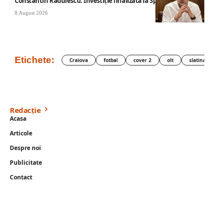
Constantin Rădulescu: Investiție finalizată la Spitalul Mihăești
8 August 2026
Etichete:
Craiova
fotbal
cover 2
olt
slatina
Redacție
Acasa
Articole
Despre noi
Publicitate
Contact