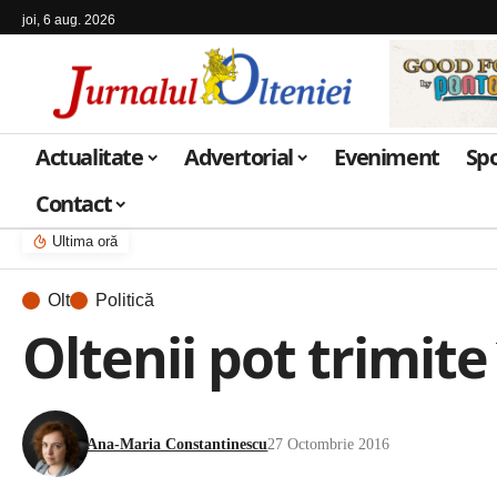
joi, 6 aug. 2026
Actualitate
Advertorial
Eveniment
Sp
Contact
Ultima oră
Olt
Politică
Oltenii pot trimit
Ana-Maria Constantinescu
27 Octombrie 2016