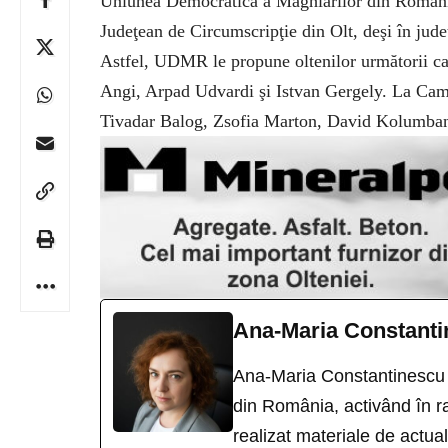
Uniunea Democratică a Maghiarilor din România
Judeţean de Circumscripţie din Olt, deşi în jude
Astfel, UDMR le propune oltenilor următorii can
Angi, Arpad Udvardi şi Istvan Gergely. La Cam
Tivadar Balog, Zsofia Marton, David Kolumban,
Ana-Maria Constant
Ana-Maria Constantinescu e
din România, activând în rad
realizat materiale de actual