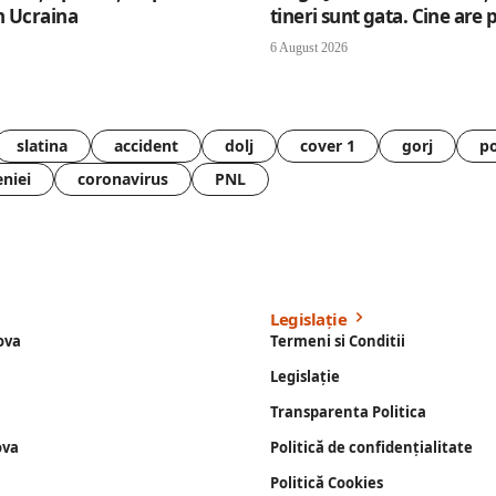
n Ucraina
tineri sunt gata. Cine are 
6 August 2026
slatina
accident
dolj
cover 1
gorj
po
eniei
coronavirus
PNL
Legislație
ova
Termeni si Conditii
Legislație
Transparenta Politica
ova
Politică de confidențialitate
Politică Cookies