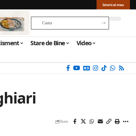
Istoricul meu
tisment
Stare de Bine
Video
hiari
Share