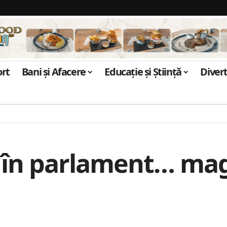
ort
Bani și Afacere
Educație și Știință
Diver
e în parlament… mag