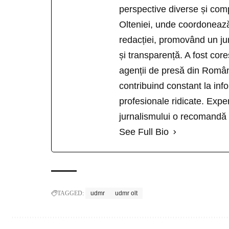
perspective diverse și comp
Olteniei, unde coordonează a
redacției, promovând un jur
și transparență. A fost co
agenții de presă din Român
contribuind constant la inf
profesionale ridicate. Expe
jurnalismului o recomandă 
See Full Bio
TAGGED:
udmr
udmr olt