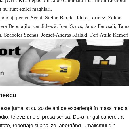
 (UDMR) a depus o listă de candidaturi la Biroul Electoral
ţ nu sunt etnici maghiari.
didaţi pentru Senat: Ștefan Berek, Ildiko Lorincz, Zoltan
era Deputaţilor candidează: Ioan Szucs, Janos Fancsali, Tama
 Szabolcs Szenas, Jozsef-Andras Kislaki, Feri Attila Kemeri
inescu
ste jurnalist cu 20 de ani de experiență în mass-media
io, televiziune și presa scrisă. De-a lungul carierei, a
itate, reportaje și analize, abordând jurnalismul din