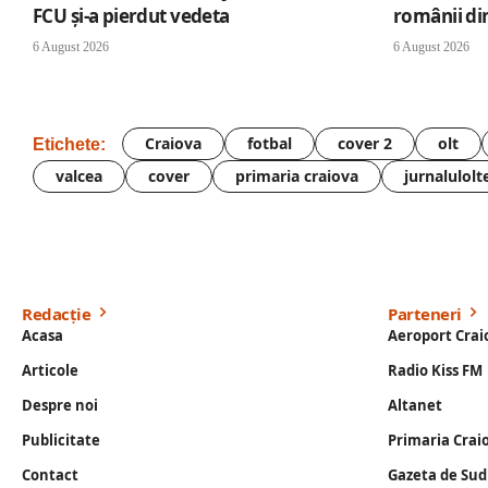
FCU și-a pierdut vedeta
românii di
6 August 2026
6 August 2026
Craiova
fotbal
cover 2
olt
Etichete:
valcea
cover
primaria craiova
jurnalulolt
Redacție
Parteneri
Acasa
Aeroport Crai
Articole
Radio Kiss FM
Despre noi
Altanet
Publicitate
Primaria Crai
Contact
Gazeta de Sud