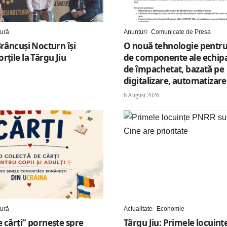
tură
Anunturi
Comunicate de Presa
Brâncuși Nocturn își
O nouă tehnologie pentru
rțile la Târgu Jiu
de componente ale echip
de împachetat, bazată pe
digitalizare, automatizare 
6 August 2026
tură
Actualitate
Economie
 cărți” pornește spre
Târgu Jiu: Primele locuinț