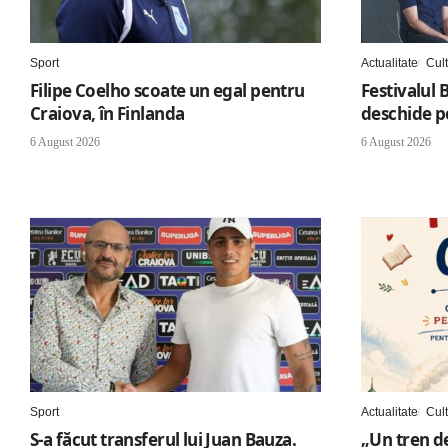
Sport
Actualitate
Cul
Filipe Coelho scoate un egal pentru
Festivalul 
Craiova, în Finlanda
deschide po
6 August 2026
6 August 2026
Sport
Actualitate
Cul
S-a făcut transferul lui Juan Bauza.
„Un tren de