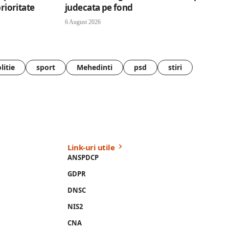
prioritate
judecata pe fond
6 August 2026
litie
sport
Mehedinti
psd
stiri
Link-uri utile
ANSPDCP
GDPR
DNSC
NIS2
CNA