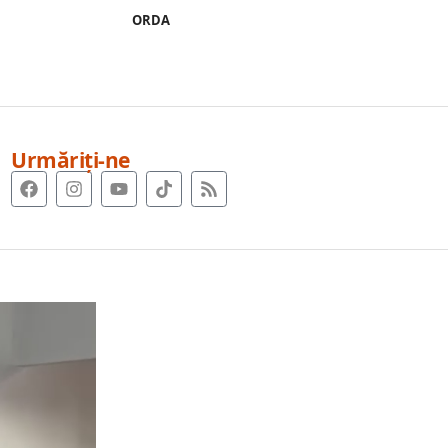
ORDA
Urmăriți-ne