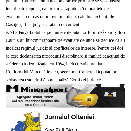
plenului Camerei adoptarea hotărârilor prin care se vacantează
locurile de deputat, ca urmare a faptului că rapoartele de
evaluare au rămas definitive prin decizii ale Înaltei Curți de
Casație și Justiție”, se arată în document.
ANI adaugă faptul că pe numele deputaților Florin Pâslaru și Ion
Călin s-au întocmit rapoarte de evaluare de unde se deduce că au
încălcat regimul juridic al conflictelor de interese. Pentru cei doi
se cere declanșarea procedurii disciplinare și implică sancțiuni de
scădere a indemnizației cu 10%, în decursul a trei luni.
Conform lui Marcel Ciolacu, secretarul Camerei Deputaților,
scrisoarea este trimisă spre analiză Comisiei juridice.
Jurnalul Olteniei
See Full Bio