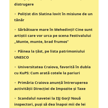
distrugere
Polițist din Slatina lovit în misiune de un
tânăr
Sărbătoare mare în Mehedinți! Cine sunt
artiștii care vor urca pe scena Festivalului
„Munte, munte, brad frumos”
Pâinea la țăst, pe lista patrimoniului
UNESCO
Universitatea Craiova, favorită în dubla
cu KuPS: Cum arată cotele la pariuri
Primăria Craiova anunță întreruperea
activității Direcției de Impozite și Taxe
Scandalul navetei la IȘJ Gorj! Nouă
inspectori, puși să dea înapoi mii de lei