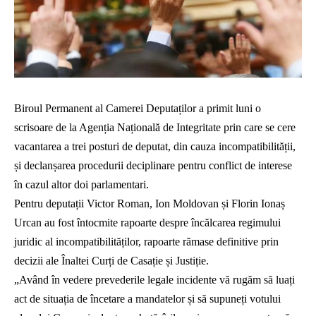
Biroul Permanent al Camerei Deputaților a primit luni o
scrisoare de la Agenția Națională de Integritate prin care se cere
vacantarea a trei posturi de deputat, din cauza incompatibilității,
și declanșarea procedurii deciplinare pentru conflict de interese
în cazul altor doi parlamentari.
Pentru deputații Victor Roman, Ion Moldovan și Florin Ionaș
Urcan au fost întocmite rapoarte despre încălcarea regimului
juridic al incompatibilităților, rapoarte rămase definitive prin
decizii ale Înaltei Curți de Casație și Justiție.
„Având în vedere prevederile legale incidente vă rugăm să luați
act de situația de încetare a mandatelor și să supuneți votului