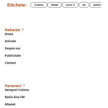
Etichete:
Craiova
fotbal
cover 2
olt
slatina
Redacție
Acasa
Articole
Despre noi
Publicitate
Contact
Parteneri
Aeroport Craiova
Radio Kiss FM
Altanet