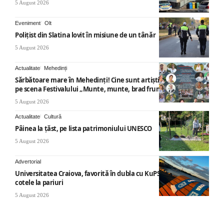
5 August 2026
Eveniment
Olt
Polițist din Slatina lovit în misiune de un tânăr
5 August 2026
Actualitate
Mehedinți
Sărbătoare mare în Mehedinți! Cine sunt artiștii care vor urca
pe scena Festivalului „Munte, munte, brad frumos”
5 August 2026
Actualitate
Cultură
Pâinea la țăst, pe lista patrimoniului UNESCO
5 August 2026
Advertorial
Universitatea Craiova, favorită în dubla cu KuPS: Cum arată
cotele la pariuri
5 August 2026