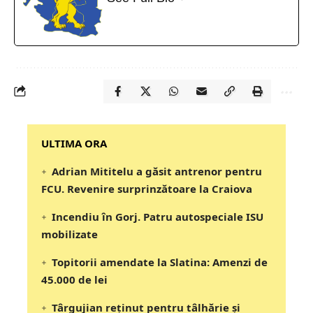
‎‎‎‎‎‎‎ULTIMA ORA
Adrian Mititelu a găsit antrenor pentru
FCU. Revenire surprinzătoare la Craiova
Incendiu în Gorj. Patru autospeciale ISU
mobilizate
Topitorii amendate la Slatina: Amenzi de
45.000 de lei
Târgujian reținut pentru tâlhărie și