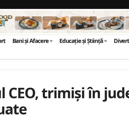
ort
Bani și Afacere
Educație și Știință
Diver
l CEO, trimiși în ju
luate