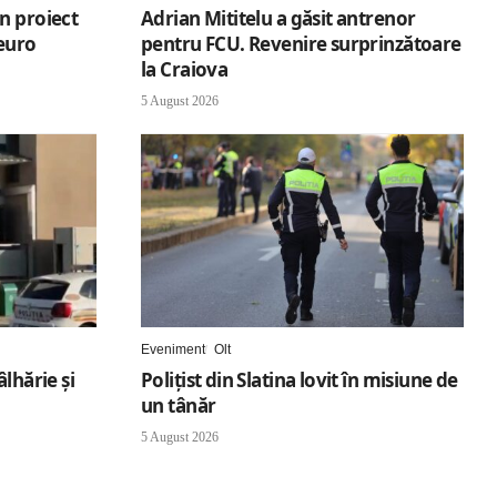
n proiect
Adrian Mititelu a găsit antrenor
euro
pentru FCU. Revenire surprinzătoare
la Craiova
5 August 2026
Eveniment
Olt
lhărie și
Polițist din Slatina lovit în misiune de
un tânăr
5 August 2026