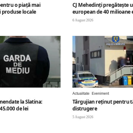
pentru o piață mai
CJ Mehedinți pregătește u
 produse locale
european de 40 milioane 
6 August 2026
Actualitate
Eveniment
mendate la Slatina:
Târgujian reținut pentru tâ
45.000 de lei
distrugere
5 August 2026