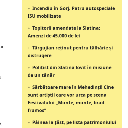
Incendiu în Gorj. Patru autospeciale
ISU mobilizate
Topitorii amendate la Slatina:
Amenzi de 45.000 de lei
 au
Târgujian reținut pentru tâlhărie și
distrugere
Polițist din Slatina lovit în misiune
de un tânăr
ă,
Sărbătoare mare în Mehedinți! Cine
sunt artiștii care vor urca pe scena
Festivalului „Munte, munte, brad
frumos”
Pâinea la țăst, pe lista patrimoniului
A,