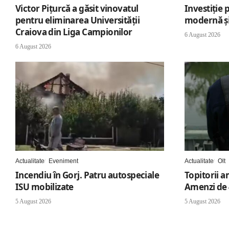
Victor Pițurcă a găsit vinovatul
Investiție 
pentru eliminarea Universității
modernă și
Craiova din Liga Campionilor
6 August 2026
6 August 2026
Actualitate
Eveniment
Actualitate
Olt
Incendiu în Gorj. Patru autospeciale
Topitorii a
ISU mobilizate
Amenzi de 
5 August 2026
5 August 2026