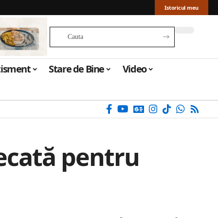
Istoricul meu
tisment
Stare de Bine
Video
decată pentru