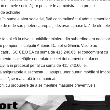
n numele societăților pe care le administrau, la prețuri
 de achiziție.
e în numele altor societăți, fără consimțământul administratorilor
e de rude sau prieteni apropiați, dezavantajoase față de ofertele
e faptul că la nivelul unităților miniere din subordine era necesa
ru pompieri, inculpații Antonie Daniel și Ghimiș Vasile au
din cadrul SC CEO SA cu suma de 415.240,66 lei concomitent cu
pentru societățile controlate de cei doi oameni de afaceri.
ivilă în procesul penal cu suma de 415.240,66 lei.
ura asiguratorie a sechestrului asupra unor bunuri mobile și imobi
asile”, se mai arată în comunicat.
Gorj, cu propunere de a se menține măsurile preventive și