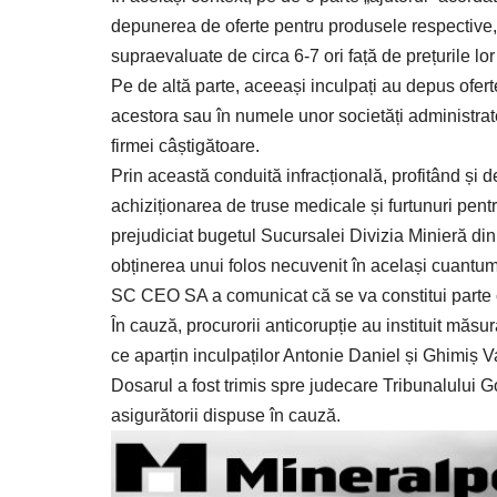
depunerea de oferte pentru produsele respective, î
supraevaluate de circa 6-7 ori față de prețurile lor
Pe de altă parte, aceeași inculpați au depus ofert
acestora sau în numele unor societăți administrat
firmei câștigătoare.
Prin această conduită infracțională, profitând și d
achiziționarea de truse medicale și furtunuri pent
prejudiciat bugetul Sucursalei Divizia Minieră 
obținerea unui folos necuvenit în același cuantum 
SC CEO SA a comunicat că se va constitui parte c
În cauză, procurorii anticorupție au instituit măs
ce aparțin inculpaților Antonie Daniel și Ghimiș V
Dosarul a fost trimis spre judecare Tribunalului 
asigurătorii dispuse în cauză.