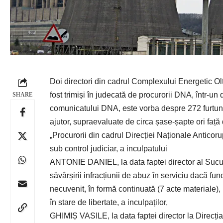
Doi directori din cadrul Complexului Energetic Olt
fost trimiși în judecată de procurorii DNA, într-
SHARE
comunicatului DNA, este vorba despre 272 furtunur
ajutor, supraevaluate de circa șase-șapte ori față 
„
Procurorii din cadrul Direcției Naționale Anticorup
sub control judiciar, a inculpatului
ANTONIE DANIEL, la data faptei director al Sucu
săvârșirii infracțiunii de abuz în serviciu dacă fun
necuvenit, în formă continuată (7 acte materiale),
în stare de libertate, a inculpaților,
GHIMIȘ VASILE, la data faptei director la Direc