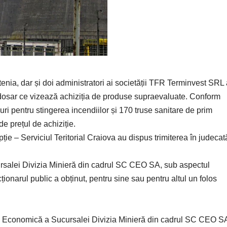
enia, dar și doi administratori ai societății TFR Terminvest SRL
un dosar ce vizează achiziția de produse supraevaluate. Conform
i pentru stingerea incendiilor și 170 truse sanitare de prim
de prețul de achiziție.
ție – Serviciul Teritorial Craiova au dispus trimiterea în judecat
rsalei Divizia Minieră din cadrul SC CEO SA, sub aspectul
cționarul public a obținut, pentru sine sau pentru altul un folos
ția Economică a Sucursalei Divizia Minieră din cadrul SC CEO S