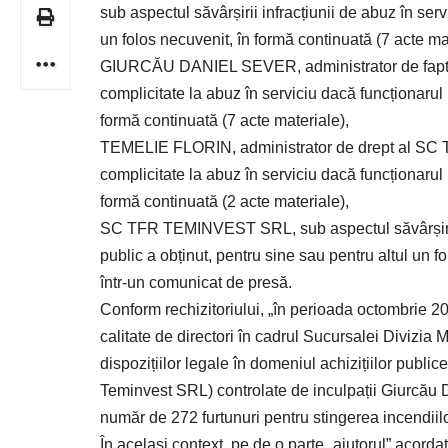
sub aspectul săvârșirii infracțiunii de abuz în ser
un folos necuvenit, în formă continuată (7 acte ma
GIURCĂU DANIEL SEVER, administrator de fapt al
complicitate la abuz în serviciu dacă funcționarul 
formă continuată (7 acte materiale),
TEMELIE FLORIN, administrator de drept al SC TF
complicitate la abuz în serviciu dacă funcționarul 
formă continuată (2 acte materiale),
SC TFR TEMINVEST SRL, sub aspectul săvârșirii in
public a obținut, pentru sine sau pentru altul un 
într-un comunicat de presă.
Conform rechizitoriului, „î
n perioada octombrie 201
calitate de directori în cadrul Sucursalei Divizi
dispozițiilor legale în domeniul achizițiilor publi
Teminvest SRL) controlate de inculpații Giurcău D
număr de 272 furtunuri pentru stingerea incendiilo
În același context, pe de o parte „ajutorul” acorda