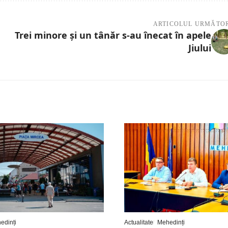
ARTICOLUL URMĂTO
Trei minore şi un tânăr s-au înecat în apele
Jiului
edinți
Actualitate
Mehedinți