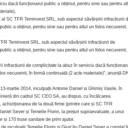
viciu dacă funcționarul public a obținut, pentru sine sau pentru al
teriale),
 SC TFR Teminvest SRL, sub aspectul săvârșirii infracțiunii 
public a obținut, pentru sine sau pentru altul un folos necuvenit, 
R Teminvest SRL, sub aspectul săvârșirii infracțiunii de
public a obținut, pentru sine sau pentru altul un folos necuvenit, 
fracțiunii de complicitate la abuz în serviciu dacă funcționar
folos necuvenit, în formă continuată (2 acte materiale)”, anunță 
3-martie 2014, inculpații Antonie Daniel și Ghimiș Vasile, în
a Minieră din cadrul SC CEO SA, au dispus, cu încălcarea
ce, achiziționarea de la două firme (printre care și SC TFR
aniel Sever și Temelie Florin, la prețuri supraevaluate, a unui
r și 170 truse sanitare de prim ajutor.
t de inculpații Temelie Florin și Giurcău Daniel Sever a constat î