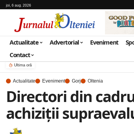
joi, 6 aug. 2026
Actualitate
Advertorial
Eveniment
Sp
Contact
Ultima oră
Actualitate
Eveniment
Gorj
Oltenia
Directori din cadru
achiziții supraeva