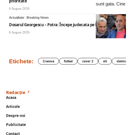
prioritate
6 August 2026
Actualitate
Breaking News
Dosarul Georgescu – Potra: Începe judecata pe fond
6 August 2026
Etichete:
Craiova
fotbal
cover 2
olt
slatina
Redacție
Acasa
Articole
Despre noi
Publicitate
Contact