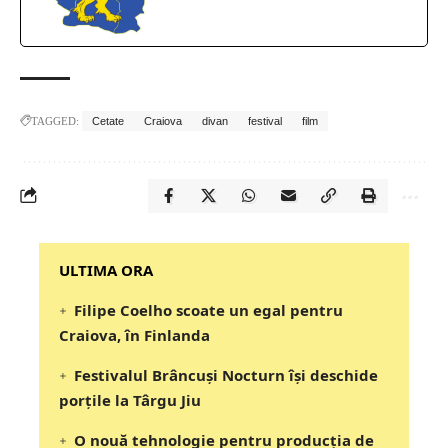
TAGGED:
Cetate
Craiova
divan
festival
film
‎‎‎‎‎‎‎ULTIMA ORA
Filipe Coelho scoate un egal pentru
Craiova, în Finlanda
Festivalul Brâncuși Nocturn își deschide
porțile la Târgu Jiu
O nouă tehnologie pentru producția de