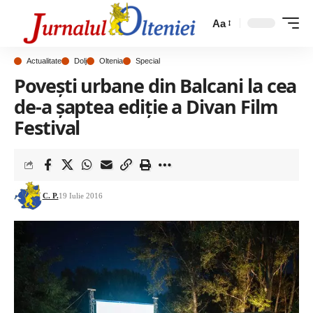
Aa
Actualitate
Dolj
Oltenia
Special
Povești urbane din Balcani la cea
de-a șaptea ediție a Divan Film
Festival
C. P.
19 Iulie 2016