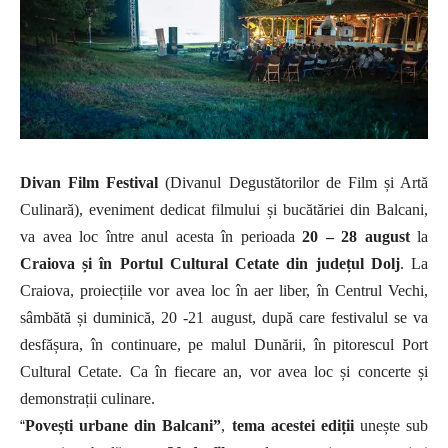
Divan Film Festival
(Divanul Degustătorilor de Film și Artă
Culinară), eveniment dedicat filmului și bucătăriei din Balcani,
va avea loc între anul acesta în perioada
20 – 28 august
la
Craiova și în Portul Cultural Cetate din județul Dolj
. La
Craiova, proiecțiile vor avea loc în aer liber, în Centrul Vechi,
sâmbătă și duminică, 20 -21 august, după care festivalul se va
desfășura, în continuare, pe malul Dunării, în pitorescul Port
Cultural Cetate.
Ca în fiecare an, vor avea loc
și
concerte și
demonstra
ții culinare.
“
Pove
ști urbane din Balcani
”
,
tema acestei ediții
unește sub