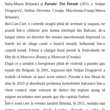
Italia-Marea Britanie) și
Parada/ The Parade
(2011, r. Srdjan
Dragojević, Serbia- Slovenia- Croația- Macedonia-Franța-Marea
Britanie).
Bal-Can-Can,
o comedie neagră plină de aventuri și suspans, ne
poartă într-o călătorie prin lumea interlopă din Balcani, de-a
lungul căreia un dezertor din armata macedoneană împreună cu
fratele lui de sânge caută o bunică moartă, înfășurată într-o
carpetă furată. Filmul a câștigat două premii la festivalurile de
film de la Moscova (Rusia) și Motovun (Croația).
După ce a urmărit o înregistrare plină de violență a paradei gay
eșuate din Belgrad, în 2001, regizorul sârb Srdjan Dragojević a
hotărât că trebuie să atace acest subiect.
Parada
a fost filmat de
abia în 2010 și abordează problema homofobiei balcanice într-o
cheie comică
: ni
ște veterani de război din regiune ajung să
asigure securitatea unei parade gay din capitala Serbiei.
Într-o zonă care la vremea lansării filmului, în 2011, număra mai
puține cinematografe decât Londra,
Parada
a adus în