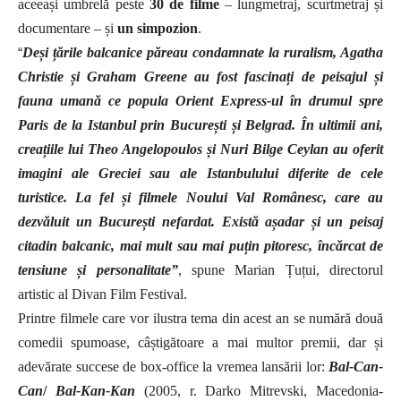
aceeași umbrelă
peste
30 de filme
– lungmetraj, scurtmetraj și
documentare – și
un simpozion
.
“
Deși țările balcanice păreau condamnate la ruralism, Agatha
Christie și Graham Greene au fost fascinați de peisajul și
fauna umană ce popula Orient Express-ul în drumul spre
Paris de la Istanbul prin București și Belgrad. În ultimii ani,
creațiile lui Theo Angelopoulos și Nuri Bilge Ceylan au oferit
imagini ale Greciei sau ale Istanbulului diferite de cele
turistice. La fel și filmele Noului Val Românesc, care au
dezvăluit un București nefardat. Există așadar și un peisaj
citadin balcanic, mai mult sau mai puțin pitoresc, încărcat de
tensiune și personalitate
”
, spune Marian
Țuțui, directorul
artistic al Divan Film Festival.
Printre filmele care vor ilustra tema din acest an se numără două
comedii spumoase, câștigătoare a mai multor premii, dar și
adevărate succese de box-office la vremea lansării lor
:
Bal-Can-
Can
/
Bal-Kan-Kan
(2005, r. Darko Mitrevski, Macedonia-