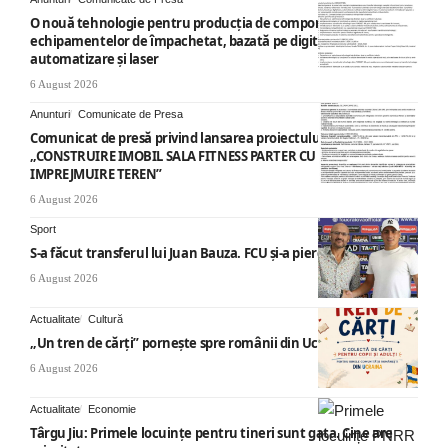
O nouă tehnologie pentru producția de componente ale
echipamentelor de împachetat, bazată pe digitalizare,
automatizare și laser
6 August 2026
Anunturi
Comunicate de Presa
Comunicat de presă privind lansarea proiectului cu titlul
„CONSTRUIRE IMOBIL SALA FITNESS PARTER CU SUPANTA SI
IMPREJMUIRE TEREN”
6 August 2026
Sport
S-a făcut transferul lui Juan Bauza. FCU și-a pierdut vedeta
6 August 2026
Actualitate
Cultură
„Un tren de cărți” pornește spre românii din Ucraina
6 August 2026
Actualitate
Economie
Târgu Jiu: Primele locuințe pentru tineri sunt gata. Cine are