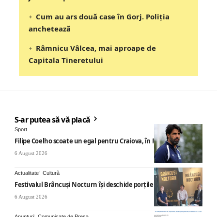
Cum au ars două case în Gorj. Poliția
anchetează
Râmnicu Vâlcea, mai aproape de
Capitala Tineretului
S-ar putea să vă placă
Sport
Filipe Coelho scoate un egal pentru Craiova, în Finlanda
6 August 2026
Actualitate
Cultură
Festivalul Brâncuși Nocturn își deschide porțile la Târgu Jiu
6 August 2026
Anunturi
Comunicate de Presa