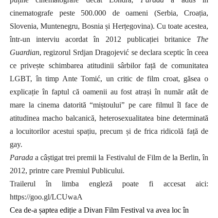
cinematografe peste 500.000 de oameni (Serbia, Croația,
Slovenia, Muntenegru, Bosnia și Herțegovina). Cu toate acestea,
într-un interviu acordat în 2012 publicației britanice
The
Guardian
, regizorul Srdjan Dragojević se declara sceptic în ceea
ce privește schimbarea atitudinii sârbilor față de comunitatea
LGBT, în timp Ante Tomić, un critic de film croat, găsea o
explicație în faptul că oamenii au fost atrași în număr atât de
mare la cinema datorită
“mi
ștoului
” pe care filmul
îl face de
atitudinea macho balcanică, heterosexualitatea bine determinată
a locuitorilor acestui spațiu, precum și de frica ridicolă față de
gay.
Parada
a câștigat trei premii la Festivalul de Film de la Berlin, în
2012, printre care Premiul Publicului.
Trailerul în limba engleză poate fi accesat aici
:
https://goo.gl/LCUwaA
Cea de-a șaptea ediție a Divan Film Festival va avea loc în