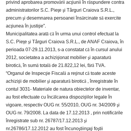
privind aprobarea promov
ă
rii ac
ţ
iunii în r
ă
spundere contra
administratorilor S.C. Pie
ţ
e
ş
i Târguri Craiova S.R.L.,
precum
ş
i desemnarea persoanei îns
ă
rcinate s
ă
exercite
ac
ţ
iunea în justi
ţ
ie”.
Municipalitatea arat
ă
c
ă
în urma unui control efectuat la
S.C. Pie
ţ
e
ş
i Târguri Craiova S.R.L., de ANAF Craiova, în
perioada 07-29.11.2013, s-a constatat c
ă
în cursul anului
2012, societatea a achizi
ţ
ionat mobilier
ş
i aparatur
ă
birotic
ă
, în sum
ă
total
ă
de 21.822,12 lei, f
ă
r
ă
TVA.
“Organul de Inspec
ţ
ie Fiscal
ă
a re
ţ
inut c
ă
toate aceste
achizi
ţ
ii de mobilier
ş
i aparatur
ă
birotic
ă
, înregistrate în
contul 3031- Materiale de natura obiectelor de inventar,
au fost efectuate cu înc
ă
lcarea dispozi
ţ
iilor legale în
vigoare, respectiv OUG nr. 55/2010, OUG nr. 34/2009
ş
i
OUG nr. 79/2008. La data de 17.12.2013 , prin notific
ă
rile
înregistrate sub nr. 26787/17.12.2013
ş
i
nr.26786/17.12.2012 au fost încuno
ş
tiin
ţ
a
ţ
i fo
ş
tii