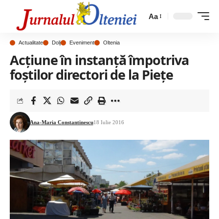
Aa
Actualitate
Dolj
Eveniment
Oltenia
Acţiune în instanţă împotriva
foştilor directori de la Pieţe
Ana-Maria Constantinescu
18 Iulie 2016