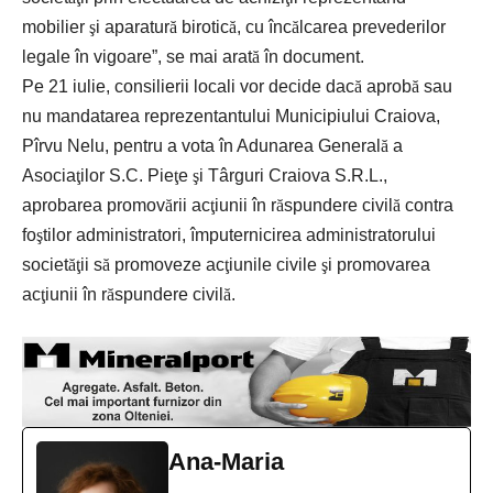
mobilier
ş
i aparatur
ă
birotic
ă
, cu înc
ă
lcarea prevederilor
legale în vigoare”, se mai arat
ă
în document.
Pe 21 iulie, consilierii locali vor decide dac
ă
aprob
ă
sau
nu mandatarea reprezentantului Municipiului Craiova,
Pîrvu Nelu, pentru a vota în Adunarea General
ă
a
Asocia
ţ
ilor S.C. Pie
ţ
e
ş
i Târguri Craiova S.R.L.,
aprobarea promov
ă
rii ac
ţ
iunii în r
ă
spundere civil
ă
contra
fo
ş
tilor administratori, împuternicirea administratorului
societ
ăţ
ii s
ă
promoveze ac
ţ
iunile civile
ş
i promovarea
ac
ţ
iunii în r
ă
spundere civil
ă
.
Ana-Maria