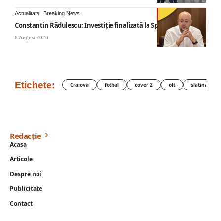
Actualitate
Breaking News
Constantin Rădulescu: Investiție finalizată la Spitalul Mihăești
8 August 2026
Etichete:
Craiova
fotbal
cover 2
olt
slatina
Redacție
Acasa
Articole
Despre noi
Publicitate
Contact