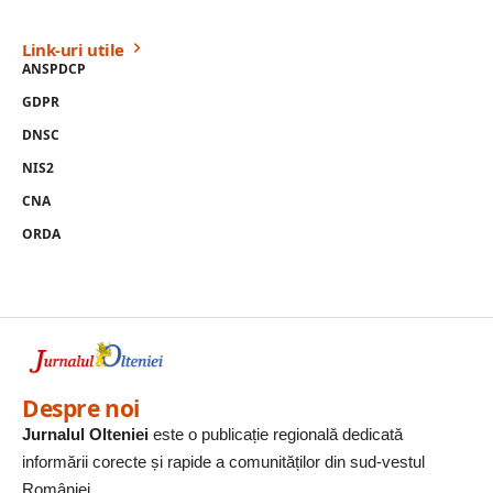
Link-uri utile
ANSPDCP
GDPR
DNSC
NIS2
CNA
ORDA
Despre noi
Jurnalul Olteniei
este o publicație regională dedicată
informării corecte și rapide a comunităților din sud-vestul
României.