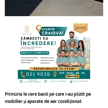
Prim
ria le cere banii pe care i-au pl
tit pe
ă
ă
mobilier
i aparate de aer condi
ionat
ş
ţ