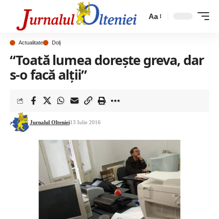
Aa
Actualitate
Dolj
“Toată lumea doreşte greva, dar
s-o facă alţii”
Jurnalul Olteniei
13 Iulie 2016