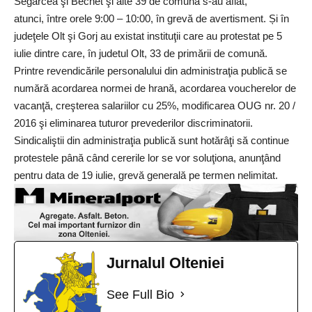
Segarcea şi Bechet şi alte 39 de comună s-au aflat,
atunci, între orele 9:00 – 10:00, în grevă de avertisment. Și în
judeţele Olt şi Gorj au existat instituţii care au protestat pe 5
iulie dintre care, în judetul Olt, 33 de primării de comună.
Printre revendicările personalului din administraţia publică se
numără acordarea normei de hrană, acordarea voucherelor de
vacanţă, creşterea salariilor cu 25%, modificarea OUG nr. 20 /
2016 şi eliminarea tuturor prevederilor discriminatorii.
Sindicaliştii din administraţia publică sunt hotărâţi să continue
protestele până când cererile lor se vor soluţiona, anunţând
pentru data de 19 iulie, grevă generală pe termen nelimitat.
Jurnalul Olteniei
See Full Bio