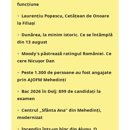
funcțiune
Laurențiu Popescu, Cetățean de Onoare
la Filiași
Dunărea, la minim istoric. Ce se întâmplă
din 13 august
Moody’s păstrează ratingul României. Ce
cere Nicușor Dan
Peste 1.300 de persoane au fost angajate
prin AJOFM Mehedinți
Bac 2026 în Dolj: 899 de candidați la
examen
Centrul „Sfânta Ana” din Mehedinți,
modernizat
Incendiu într-un bloc din Alunu. O