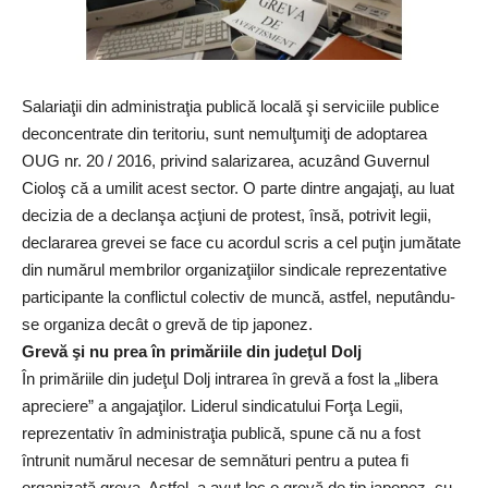
Salariaţii din administraţia publică locală şi serviciile publice
deconcentrate din teritoriu, sunt nemulţumiţi de adoptarea
OUG nr. 20 / 2016, privind salarizarea, acuzând Guvernul
Cioloş că a umilit acest sector. O parte dintre angajaţi, au luat
decizia de a declanşa acţiuni de protest, însă, potrivit legii,
declararea grevei se face cu acordul scris a cel puţin jumătate
din numărul membrilor organizaţiilor sindicale reprezentative
participante la conflictul colectiv de muncă, astfel, neputându-
se organiza decât o grevă de tip japonez.
Grevă şi nu prea în primăriile din judeţul Dolj
În primăriile din judeţul Dolj intrarea în grevă a fost la „libera
apreciere” a angajaţilor. Liderul sindicatului Forţa Legii,
reprezentativ în administraţia publică, spune că nu a fost
întrunit numărul necesar de semnături pentru a putea fi
organizată greva. Astfel, a avut loc o grevă de tip japonez, cu