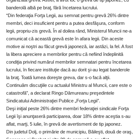
banderolă albă pe braţ, fără încetarea lucrului.
“Din federaţia Forţa Legii, au semnat pentru grevă 26% dintre
membri, deci insuficient pentru a putea desfăşura, conform
legii, propriu-zis grevă. În al doilea rând, Ministerul Muncii ne-a
comunicat că această grevă este în afara legii. Din aceste
motive ai noştri au făcut grevă japoneză, iar astăzi, la fel. A fost
la libera apreciere a membrilor pentru că nefiind îndeplinită
condiţia privind numărul membrilor semnatari pentru încetarea
lucrului, în fiecare instituţie dacă au dorit şi-au legat banderole
la braţ. Toată lumea doreşte greva, dar s-o facă alţii.
Continuăm discuţiile cu actualul Ministru al Muncii, care este o
catastrofă”, a declarat Ringo Dămureanu preşedintele
Sindicatului Administraţiei Publice „Forţa Legii”.
Deşi iniţial peste 26% dintre membri federaţiei sindicale Forţa
Legii îşi anunţaseră participarea, doar 18% dintre aceştia s-au
aflat, marţi, 5 iulie, în grevă de avertisment de tip japonez.
Din judetul Dolj, o primărie de municipiu, Băileşti, două de oraş,