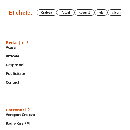
Etichete:
Craiova
fotbal
cover 2
olt
slatina
Redacție
Acasa
Articole
Despre noi
Publicitate
Contact
Parteneri
Aeroport Craiova
Radio Kiss FM